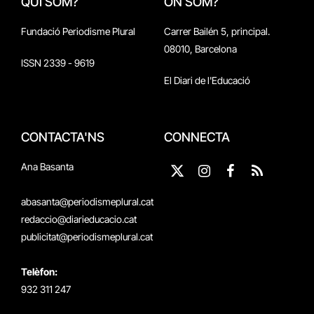
QUI SOM?
ON SOM?
Fundació Periodisme Plural
Carrer Bailén 5, principal.
08010, Barcelona
ISSN 2339 - 9619
El Diari de l'Educació
CONTACTA'NS
CONNECTA
Ana Basanta
X
Instagram
Facebook
RSS
(Twitter)
abasanta@periodismeplural.cat
redaccio@diarieducacio.cat
publicitat@periodismeplural.cat
Telèfon:
932 311 247