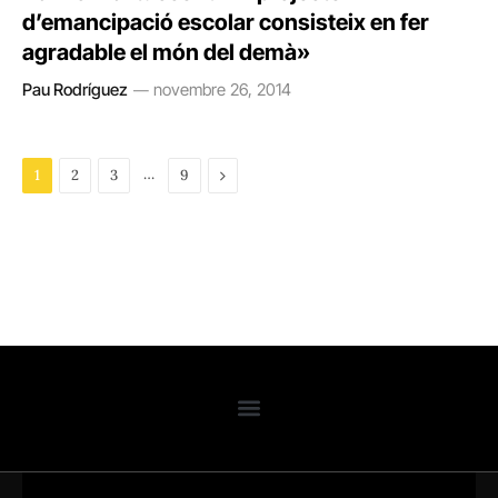
d’emancipació escolar consisteix en fer
agradable el món del demà»
Pau Rodríguez
novembre 26, 2014
…
Next
1
2
3
9