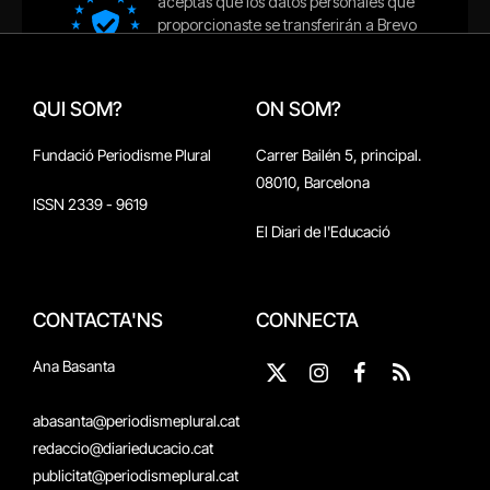
QUI SOM?
ON SOM?
Fundació Periodisme Plural
Carrer Bailén 5, principal.
08010, Barcelona
ISSN 2339 - 9619
El Diari de l'Educació
CONTACTA'NS
CONNECTA
Ana Basanta
X
Instagram
Facebook
RSS
(Twitter)
abasanta@periodismeplural.cat
redaccio@diarieducacio.cat
publicitat@periodismeplural.cat