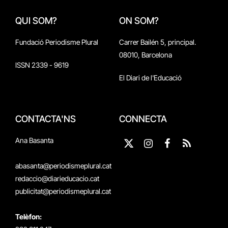
QUI SOM?
ON SOM?
Fundació Periodisme Plural
Carrer Bailén 5, principal.
08010, Barcelona
ISSN 2339 - 9619
El Diari de l'Educació
CONTACTA'NS
CONNECTA
Ana Basanta
X
Instagram
Facebook
RSS
(Twitter)
abasanta@periodismeplural.cat
redaccio@diarieducacio.cat
publicitat@periodismeplural.cat
Telèfon: