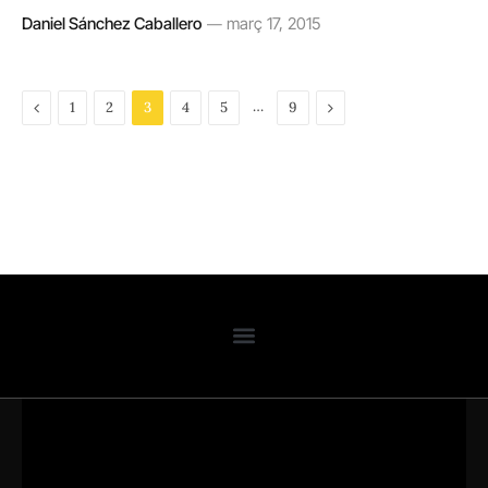
Daniel Sánchez Caballero
març 17, 2015
Previous
…
Next
1
2
3
4
5
9