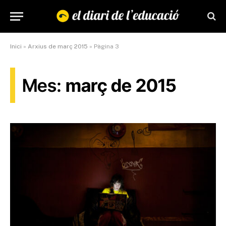
Inici
»
Arxius de març 2015
»
Pàgina 3
Mes:
març de 2015