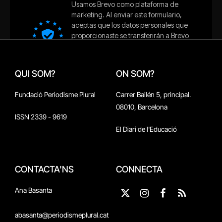
QUI SOM?
ON SOM?
Fundació Periodisme Plural
Carrer Bailén 5, principal.
08010, Barcelona
ISSN 2339 - 9619
El Diari de l'Educació
CONTACTA'NS
CONNECTA
Ana Basanta
X
Instagram
Facebook
RSS
(Twitter)
abasanta@periodismeplural.cat