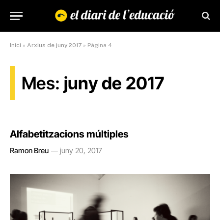
Inici
»
Arxius de juny 2017
»
Pàgina 4
Mes:
juny de 2017
Alfabetitzacions múltiples
Ramon Breu
juny 20, 2017