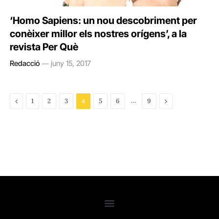
‘Homo Sapiens: un nou descobriment per
conèixer millor els nostres orígens’, a la
revista Per Què
Redacció
juny 15, 2017
Previous
…
Next
1
2
3
4
5
6
9