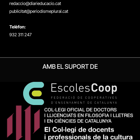
redaccio@diarieducacio.cat
publicitat@periodismeplural.cat
Telèfon:
932 311 247
AMB EL SUPORT DE