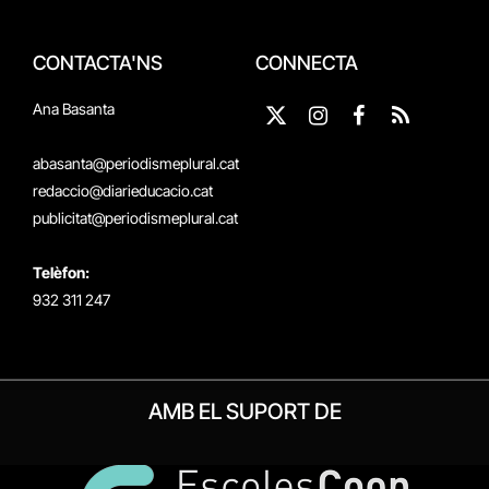
CONTACTA'NS
CONNECTA
Ana Basanta
X
Instagram
Facebook
RSS
(Twitter)
abasanta@periodismeplural.cat
redaccio@diarieducacio.cat
publicitat@periodismeplural.cat
Telèfon:
932 311 247
AMB EL SUPORT DE