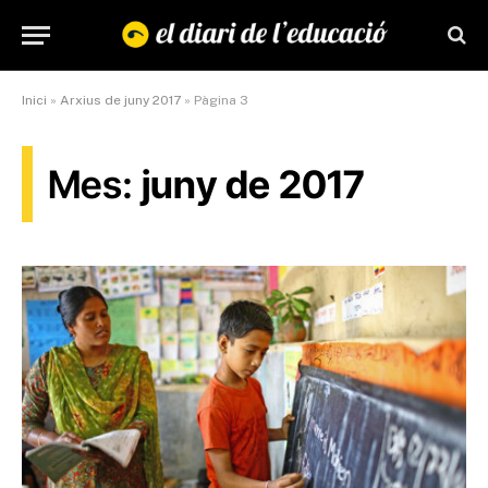
Inici
»
Arxius de juny 2017
»
Pàgina 3
Mes:
juny de 2017