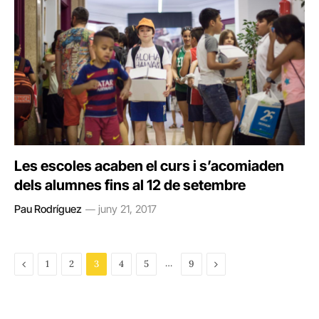
Les escoles acaben el curs i s’acomiaden
dels alumnes fins al 12 de setembre
Pau Rodríguez
juny 21, 2017
Previous
…
Next
1
2
3
4
5
9