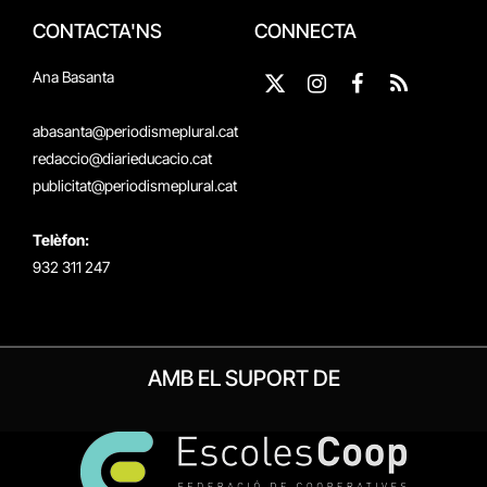
CONTACTA'NS
CONNECTA
Ana Basanta
X
Instagram
Facebook
RSS
(Twitter)
abasanta@periodismeplural.cat
redaccio@diarieducacio.cat
publicitat@periodismeplural.cat
Telèfon:
932 311 247
AMB EL SUPORT DE