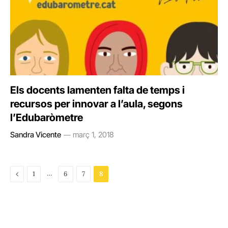
Els docents lamenten falta de temps i
recursos per innovar a l’aula, segons
l’Edubaròmetre
Sandra Vicente
març 1, 2018
Previous
…
1
6
7
8