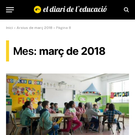
Inici
»
Arxius de març 2018
»
Pàgina 8
Mes:
març de 2018