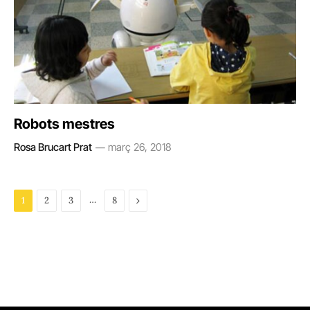
Robots mestres
Rosa Brucart Prat
març 26, 2018
…
Next
1
2
3
8