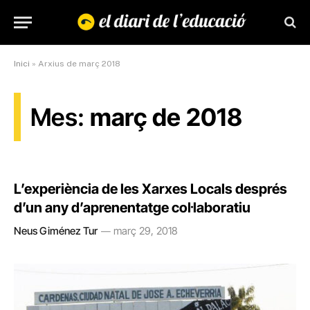
Inici
»
Arxius de març 2018
Mes:
març de 2018
L’experiència de les Xarxes Locals després
d’un any d’aprenentatge col·laboratiu
Neus Giménez Tur
març 29, 2018