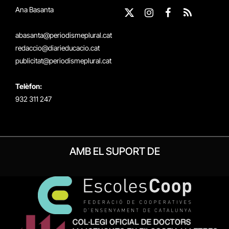
Ana Basanta
X
Instagram
Facebook
RSS
(Twitter)
abasanta@periodismeplural.cat
redaccio@diarieducacio.cat
publicitat@periodismeplural.cat
Telèfon:
932 311 247
AMB EL SUPORT DE