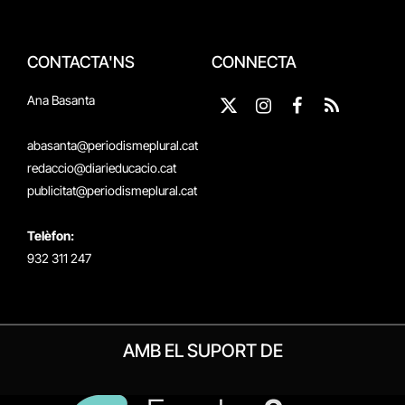
CONTACTA'NS
CONNECTA
Ana Basanta
X
Instagram
Facebook
RSS
(Twitter)
abasanta@periodismeplural.cat
redaccio@diarieducacio.cat
publicitat@periodismeplural.cat
Telèfon:
932 311 247
AMB EL SUPORT DE