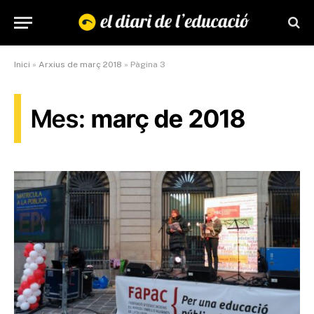
Inici
»
Arxius de març 2018
»
Pàgina 3
Mes:
març de 2018