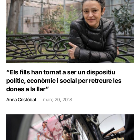
“Els fills han tornat a ser un dispositiu
polític, econòmic i social per retreure les
dones a la llar”
Anna Cristóbal
març 20, 2018