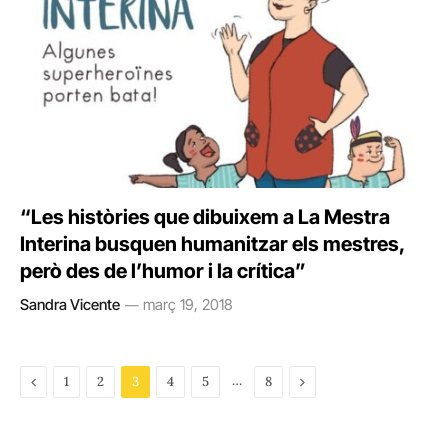
“Les històries que dibuixem a La Mestra
Interina busquen humanitzar els mestres,
però des de l’humor i la crítica”
Sandra Vicente
març 19, 2018
Previous
…
Next
1
2
3
4
5
8