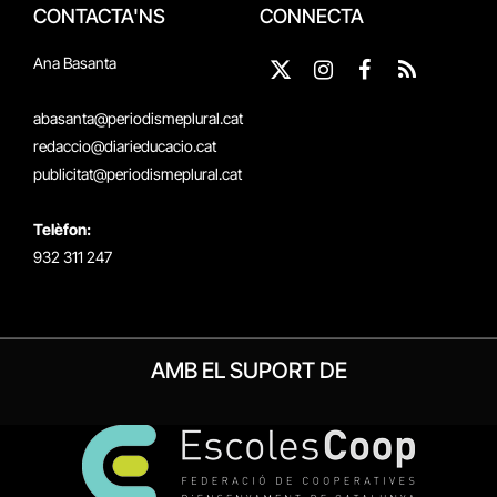
CONTACTA'NS
CONNECTA
Ana Basanta
X
Instagram
Facebook
RSS
(Twitter)
abasanta@periodismeplural.cat
redaccio@diarieducacio.cat
publicitat@periodismeplural.cat
Telèfon:
932 311 247
AMB EL SUPORT DE