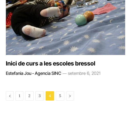
Inici de curs a les escoles bressol
Estefania Jou - Agencia SINC
setembre 6, 2021
Previous
Next
1
2
3
4
5