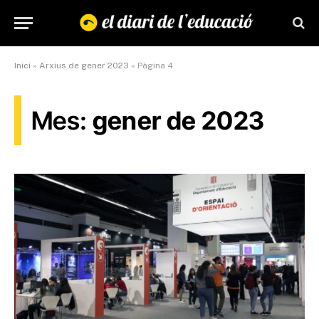
Inici
»
Arxius de gener 2023
»
Pàgina 4
Mes:
gener de 2023