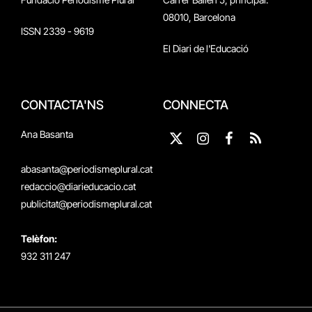
08010, Barcelona
ISSN 2339 - 9619
El Diari de l'Educació
CONTACTA'NS
CONNECTA
Ana Basanta
X
Instagram
Facebook
RSS
(Twitter)
abasanta@periodismeplural.cat
redaccio@diarieducacio.cat
publicitat@periodismeplural.cat
Telèfon:
932 311 247