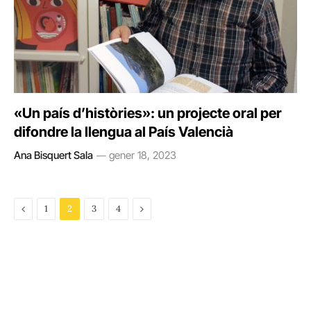
«Un país d’històries»: un projecte oral per
difondre la llengua al País Valencià
Ana Bisquert Sala
gener 18, 2023
Previous
Next
1
2
3
4