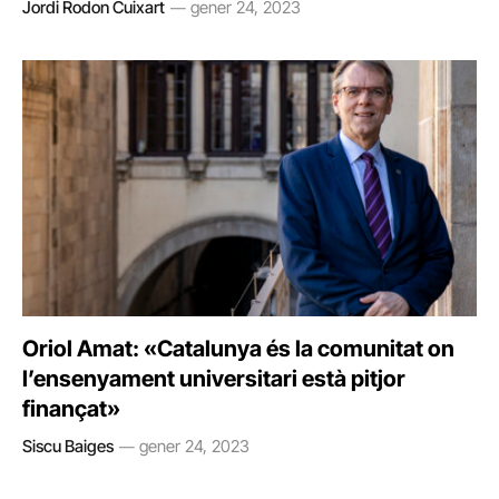
Jordi Rodon Cuixart
gener 24, 2023
Oriol Amat: «Catalunya és la comunitat on
l’ensenyament universitari està pitjor
finançat»
Siscu Baiges
gener 24, 2023