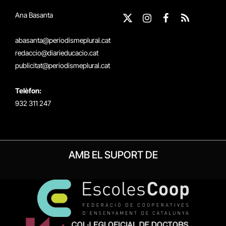
Ana Basanta
X
Instagram
Facebook
RSS
(Twitter)
abasanta@periodismeplural.cat
redaccio@diarieducacio.cat
publicitat@periodismeplural.cat
Telèfon:
932 311 247
AMB EL SUPORT DE