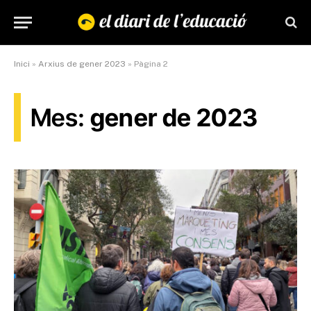
Inici
»
Arxius de gener 2023
»
Pàgina 2
Mes:
gener de 2023