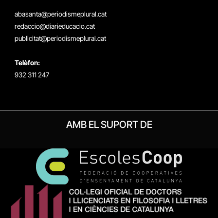
(Twitter)
abasanta@periodismeplural.cat
redaccio@diarieducacio.cat
publicitat@periodismeplural.cat
Telèfon:
932 311 247
AMB EL SUPORT DE