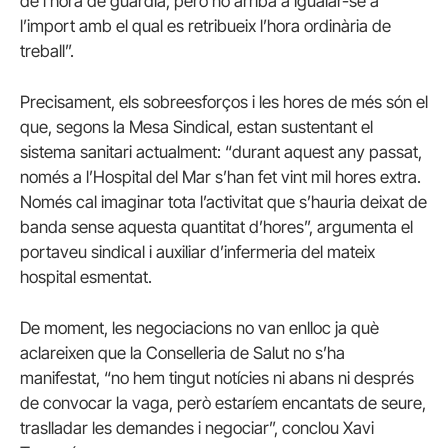
de l’hora de guàrdia, però no arriba a igualar-se a
l’import amb el qual es retribueix l’hora ordinària de
treball”.
Precisament, els sobreesforços i les hores de més són el
que, segons la Mesa Sindical, estan sustentant el
sistema sanitari actualment: “durant aquest any passat,
només a l’Hospital del Mar s’han fet vint mil hores extra.
Només cal imaginar tota l’activitat que s’hauria deixat de
banda sense aquesta quantitat d’hores”, argumenta el
portaveu sindical i auxiliar d’infermeria del mateix
hospital esmentat.
De moment, les negociacions no van enlloc ja què
aclareixen que la Conselleria de Salut no s’ha
manifestat, “no hem tingut notícies ni abans ni després
de convocar la vaga, però estaríem encantats de seure,
traslladar les demandes i negociar”, conclou Xavi