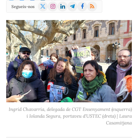
X
Instagram
LinkedIn
Telegram
Facebook
RSS
Segueix-nos
(Twitter)
Ingrid Chavarria, delegada de CGT Ensenyament (esquerra)
i Iolanda Segura, portaveu d'USTEC (dreta) | Laura
Casamitjana