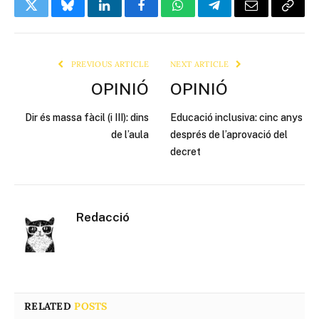
Twitter
Bluesky
LinkedIn
Facebook
WhatsApp
Telegram
Email
Copy
Link
PREVIOUS ARTICLE
NEXT ARTICLE
OPINIÓ
OPINIÓ
Dir és massa fàcil (i III): dins
Educació inclusiva: cinc anys
de l’aula
després de l’aprovació del
decret
Redacció
RELATED
POSTS