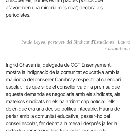
d’esquerres, només es fan pactes polítics que
afavoreixen una minoria més rica”, declara als
periodistes.
Paula Leyva, portaveu del Sindicat d’Estudiants | Laura
Casamitjana
Ingrid Chavarria, delegada de CGT Ensenyament,
mostra la indignació de la comunitat educativa amb la
maniobra del conseller Cambray respecte al calendari
escolar. I és que si bé el conseller va dir a premsa que
aquesta demanda es negociaria amb els sindicats, als
mateixos sindicats no els ha arribat cap notícia: “ells
deien que era una decisió política intocable. Hauria de
parlar amb la comunitat educativa, passar-ho pel
consell escolar, fer debat a la mesa i després ja fer la
roda de premsa que tant li agrada”, assevera la