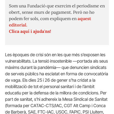
Som una Fundació que exercim el periodisme en
obert, sense murs de pagament. Però no ho
podem fer sols, com expliquem en
aquest
editorial.
Clica aquí i ajuda'ns!
Les èpoques de crisi
són
en les que més s’exposen les
vulnerabilitats. La tensió insostenible —portada als seus
màxims durant la pandèmia— que denuncien sindicats
de serveis públics ha esclatat en forma de convocatòria
de vaga. Els dies 25 i 26 de gener s’ha cridat a la
mobilització de tot el personal sanitari i de l’àmbit
educatiu per la defensa de la millora de condicions. Per
part de sanitat, s’hi adhereix la Mesa Sindical de Sanitat
(formada per CATAC-
CTS
/IAC, CGT Alt Camp i Conca
de Barberà,
SAE
, FTC-IAC,
USOC
,
FAPIC
, PSI Lluitem,