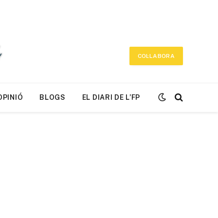
COL·LABORA
OPINIÓ
BLOGS
EL DIARI DE L’FP