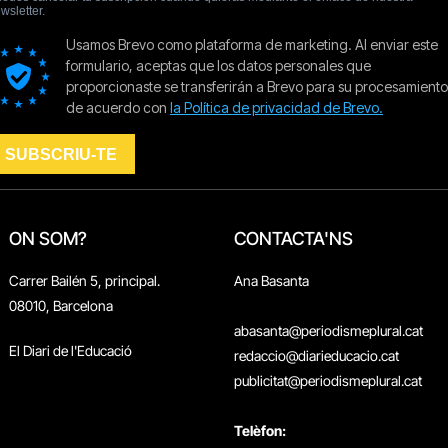
ON SOM?
CONTACTA'NS
Carrer Bailén 5, principal.
Ana Basanta
08010, Barcelona
abasanta@periodismeplural.cat
El Diari de l'Educació
redaccio@diarieducacio.cat
publicitat@periodismeplural.cat
Telèfon: