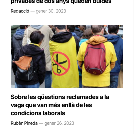
privades de dos anys queden buides
Redacció
gener 30, 2023
Sobre les qüestions reclamades a la
vaga que van més enllà de les
condicions laborals
Rubèn Pineda
gener 26, 2023