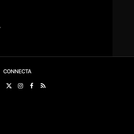
CONNECTA
X
Instagram
Facebook
RSS
(Twitter)