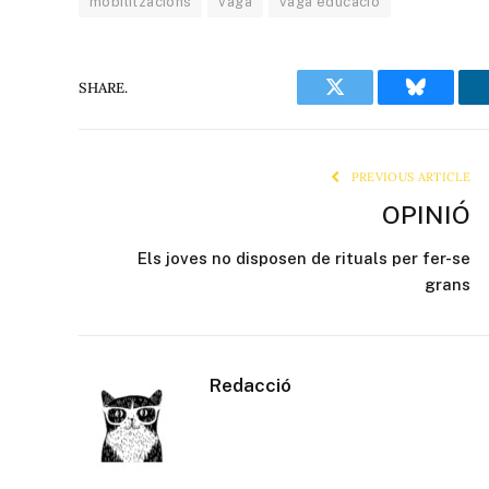
mobilitzacions
vaga
vaga educació
SHARE.
Twitter
Bluesky
PREVIOUS ARTICLE
OPINIÓ
Els joves no disposen de rituals per fer-se
grans
Redacció