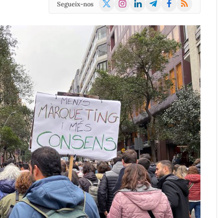
X
Instagram
LinkedIn
Telegram
Facebook
RSS
Segueix-nos
(Twitter)