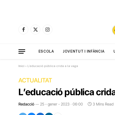
Facebook
X
Instagram
(Twitter)
ESCOLA
JOVENTUT I INFÀNCIA
Inici
»
L’educació pública crida a la vaga
ACTUALITAT
L’educació pública crida
Redacció
25 - gener - 2023 · 06:00
3 Mins Read