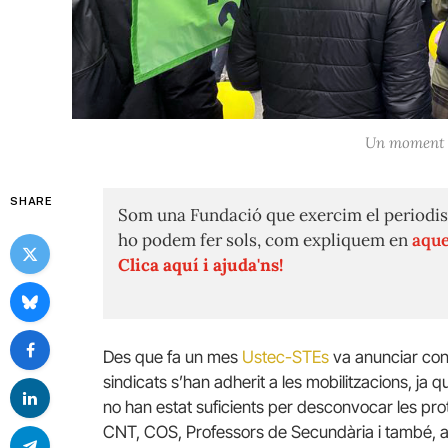
Un moment d
SHARE
Som una Fundació que exercim el periodis
ho podem fer sols, com expliquem en
aque
Clica aquí i ajuda'ns!
Des que fa un mes
Ustec-STEs
va anunciar conv
sindicats s’han adherit a les mobilitzacions, ja q
no han estat suficients per desconvocar les prot
CNT, COS, Professors de Secundària i també, 