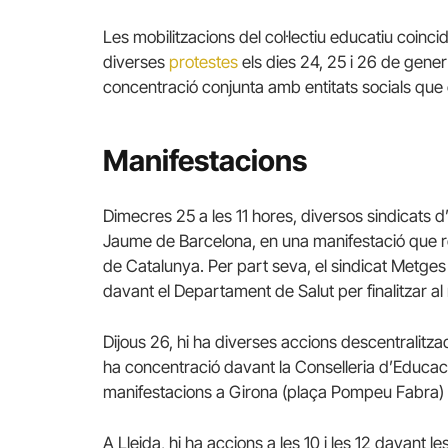
Les mobilitzacions del col·lectiu educatiu coinc
diverses
protestes
els dies 24, 25 i 26 de gener
concentració conjunta amb entitats socials que c
Manifestacions
Dimecres 25 a les 11 hores, diversos sindicats 
Jaume de Barcelona, en una manifestació que rec
de Catalunya. Per part seva, el sindicat Metges 
davant el Departament de Salut per finalitzar al
Dijous 26, hi ha diverses accions descentralitza
ha concentració davant la Conselleria d’Educació
manifestacions a Girona (plaça Pompeu Fabra) i
A Lleida, hi ha accions a les 10 i les 12 davant 