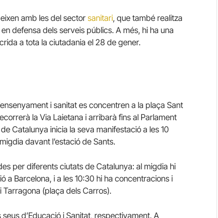
ideixen amb les del sector
sanitari
, que també realitza
 en defensa dels serveis públics. A més, hi ha una
rida a tota la ciutadania el 28 de gener.
d’ensenyament i sanitat es concentren a la plaça Sant
orrerà la Via Laietana i arribarà fins al Parlament
de Catalunya inicia la seva manifestació a les 10
 migdia davant l’estació de Sants.
des per diferents ciutats de Catalunya: al migdia hi
 a Barcelona, i a les 10:30 hi ha concentracions i
 Tarragona (plaça dels Carros).
les seus d’Educació i Sanitat, respectivament. A