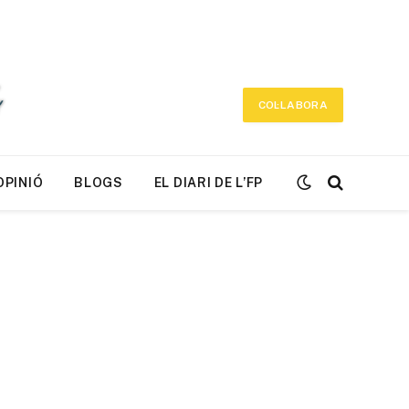
COL·LABORA
OPINIÓ
BLOGS
EL DIARI DE L’FP