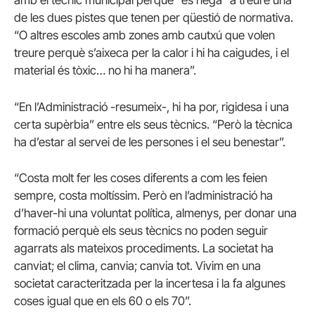
amb el tècnic municipal perquè “es nega” a treure una
de les dues pistes que tenen per qüestió de normativa.
“O altres escoles amb zones amb cautxú que volen
treure perquè s’aixeca per la calor i hi ha caigudes, i el
material és tòxic… no hi ha manera”.
“En l’Administració -resumeix-, hi ha por, rigidesa i una
certa supèrbia” entre els seus tècnics. “Però la tècnica
ha d’estar al servei de les persones i el seu benestar”.
“Costa molt fer les coses diferents a com les feien
sempre, costa moltíssim. Però en l’administració ha
d’haver-hi una voluntat política, almenys, per donar una
formació perquè els seus tècnics no poden seguir
agarrats als mateixos procediments. La societat ha
canviat; el clima, canvia; canvia tot. Vivim en una
societat caracteritzada per la incertesa i la fa algunes
coses igual que en els 60 o els 70”.