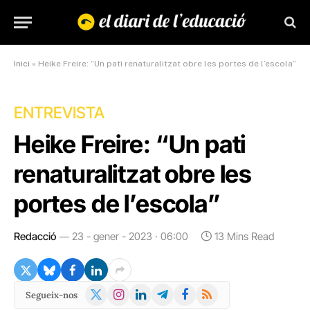
Inici
»
Heike Freire: “Un pati renaturalitzat obre les portes de l’escola”
ENTREVISTA
Heike Freire: “Un pati
renaturalitzat obre les
portes de l’escola”
Redacció
23 - gener - 2023 · 06:00
13 Mins Read
X
Instagram
LinkedIn
Telegram
Facebook
RSS
Segueix-nos
(Twitter)