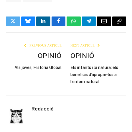
Twitter
Bluesky
LinkedIn
Facebook
WhatsApp
Telegram
Email
Copy
Link
PREVIOUS ARTICLE
NEXT ARTICLE
OPINIÓ
OPINIÓ
Als joves, Història Global
Els infants i la natura: els
beneficis d’apropar-los a
l’entorn natural
Redacció