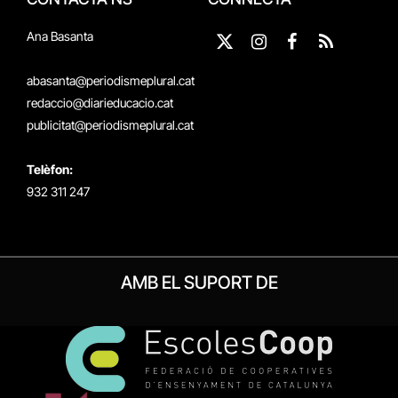
Ana Basanta
X
Instagram
Facebook
RSS
(Twitter)
abasanta@periodismeplural.cat
redaccio@diarieducacio.cat
publicitat@periodismeplural.cat
Telèfon:
932 311 247
AMB EL SUPORT DE