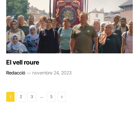
El vell roure
Redacció
novembre 24, 2023
…
Next
1
2
3
5