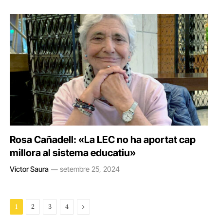
Rosa Cañadell: «La LEC no ha aportat cap
millora al sistema educatiu»
Víctor Saura
setembre 25, 2024
Next
1
2
3
4