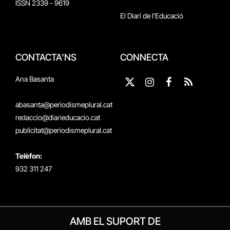
ISSN 2339 - 9619
El Diari de l'Educació
CONTACTA'NS
CONNECTA
Ana Basanta
X
Instagram
Facebook
RSS
(Twitter)
abasanta@periodismeplural.cat
redaccio@diarieducacio.cat
publicitat@periodismeplural.cat
Telèfon:
932 311 247
AMB EL SUPORT DE