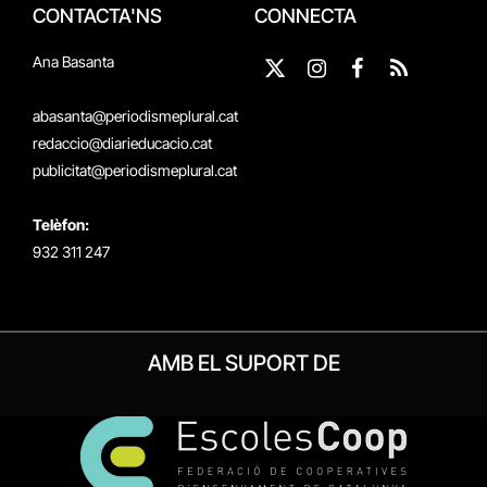
CONTACTA'NS
CONNECTA
Ana Basanta
X
Instagram
Facebook
RSS
(Twitter)
abasanta@periodismeplural.cat
redaccio@diarieducacio.cat
publicitat@periodismeplural.cat
Telèfon:
932 311 247
AMB EL SUPORT DE