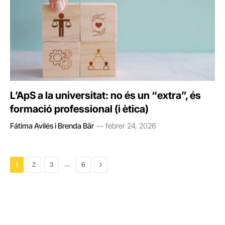
L’ApS a la universitat: no és un “extra”, és
formació professional (i ètica)
Fátima Avilés i Brenda Bär
febrer 24, 2026
…
Next
1
2
3
6