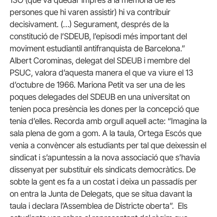
13O (que va quedar imprès a la memòria de les
persones que hi varen assistir) hi va contribuir
decisivament. (…) Segurament, després de la
constitució de l’SDEUB, l’episodi més important del
moviment estudiantil antifranquista de Barcelona.”
Albert Corominas, delegat del SDEUB i membre del
PSUC, valora d’aquesta manera el que va viure el 13
d’octubre de 1966. Mariona Petit va ser una de les
poques delegades del SDEUB en una universitat on
tenien poca presència les dones per la concepció que
tenia d’elles. Recorda amb orgull aquell acte: “Imagina la
sala plena de gom a gom. A la taula, Ortega Escós que
venia a convèncer als estudiants per tal que deixessin el
sindicat i s’apuntessin a la nova associació que s’havia
dissenyat per substituir els sindicats democràtics. De
sobte la gent es fa a un costat i deixa un passadís per
on entra la Junta de Delegats, que se situa davant la
taula i declara l’Assemblea de Districte oberta”. Els