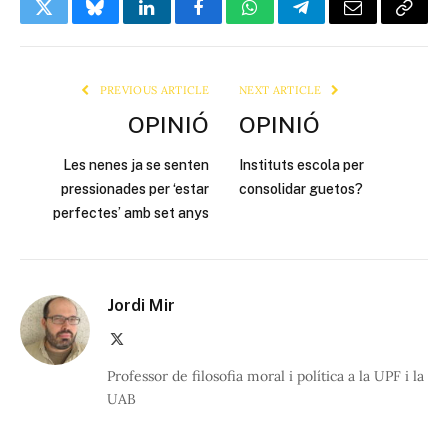
Twitter
Bluesky
LinkedIn
Facebook
WhatsApp
Telegram
Email
Copy
Link
PREVIOUS ARTICLE
NEXT ARTICLE
OPINIÓ
OPINIÓ
Les nenes ja se senten
Instituts escola per
pressionades per ‘estar
consolidar guetos?
perfectes’ amb set anys
Jordi Mir
X
(Twitter)
Professor de filosofia moral i política a la UPF i la
UAB