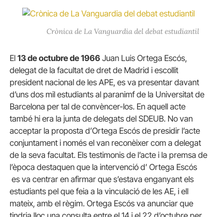
Crònica de La Vanguardia del debat estudiantil
El
13 de octubre de 1966
Juan Luis Ortega Escós,
delegat de la facultat de dret de Madrid i escollit
president nacional de les APE, es va presentar davant
d’uns dos mil estudiants al paranimf de la Universitat de
Barcelona per tal de convèncer-los. En aquell acte
també hi era la junta de delegats del SDEUB. No van
acceptar la proposta d’Ortega Escós de presidir l’acte
conjuntament i només el van reconèixer com a delegat
de la seva facultat. Els testimonis de l’acte i la premsa de
l’època destaquen que la intervenció d’ Ortega Escós
es va centrar en afirmar que s’estava enganyant els
estudiants pel que feia a la vinculació de les AE, i ell
mateix, amb el règim. Ortega Escós va anunciar que
tindria lloc una consulta entre el 14 i el 22 d’octubre per