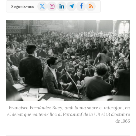
X
Instagram
LinkedIn
Telegram
Facebook
RSS
Segueix-nos
(Twitter)
Francisco Fernández Buey, amb la mà sobre el micròfon, en
el debat que va tenir lloc al Paranimf de la UB el 13 d'octubre
de 1966