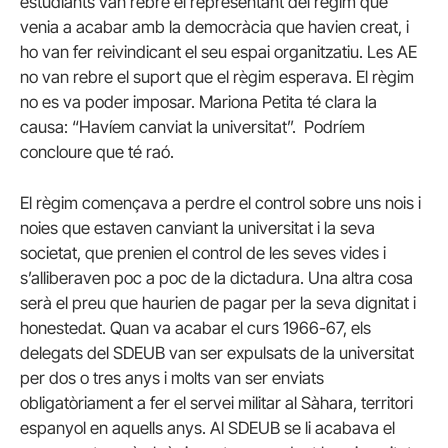
estudiants van rebre el representant del règim que
venia a acabar amb la democràcia que havien creat, i
ho van fer reivindicant el seu espai organitzatiu. Les AE
no van rebre el suport que el règim esperava. El règim
no es va poder imposar. Mariona Petita té clara la
causa: “Havíem canviat la universitat”. Podríem
concloure que té raó.
El règim començava a perdre el control sobre uns nois i
noies que estaven canviant la universitat i la seva
societat, que prenien el control de les seves vides i
s’alliberaven poc a poc de la dictadura. Una altra cosa
serà el preu que haurien de pagar per la seva dignitat i
honestedat. Quan va acabar el curs 1966-67, els
delegats del SDEUB van ser expulsats de la universitat
per dos o tres anys i molts van ser enviats
obligatòriament a fer el servei militar al Sàhara, territori
espanyol en aquells anys. Al SDEUB se li acabava el