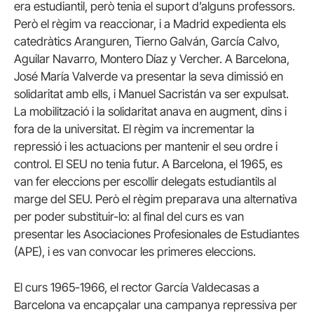
era estudiantil, però tenia el suport d’alguns professors.
Però el règim va reaccionar, i a Madrid expedienta els
catedràtics Aranguren, Tierno Galván, García Calvo,
Aguilar Navarro, Montero Díaz y Vercher. A Barcelona,
José María Valverde va presentar la seva dimissió en
solidaritat amb ells, i Manuel Sacristán va ser expulsat.
La mobilització i la solidaritat anava en augment, dins i
fora de la universitat. El règim va incrementar la
repressió i les actuacions per mantenir el seu ordre i
control. El SEU no tenia futur. A Barcelona, el 1965, es
van fer eleccions per escollir delegats estudiantils al
marge del SEU. Però el règim preparava una alternativa
per poder substituir-lo: al final del curs es van
presentar les Asociaciones Profesionales de Estudiantes
(APE), i es van convocar les primeres eleccions.
El curs 1965-1966, el rector García Valdecasas a
Barcelona va encapçalar una campanya repressiva per