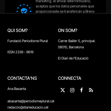
QUI SOM?
ON SOM?
Fundació Periodisme Plural
Carrer Bailén 5, principal.
08010, Barcelona
ISSN 2339 - 9619
El Diari de l'Educació
CONTACTA'NS
CONNECTA
Ana Basanta
X
Instagram
Facebook
RSS
(Twitter)
abasanta@periodismeplural.cat
redaccio@diarieducacio.cat