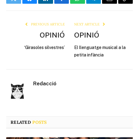
Twitter
Bluesky
LinkedIn
Facebook
WhatsApp
Telegram
Email
Copy
Link
PREVIOUS ARTICLE
NEXT ARTICLE
OPINIÓ
OPINIÓ
‘Girasoles silvestres’
El llenguatge musical a la
petita infància
Redacció
RELATED
POSTS