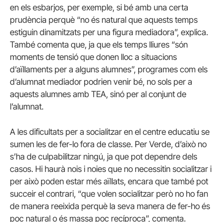
en els esbarjos, per exemple, si bé amb una certa
prudència perquè “no és natural que aquests temps
estiguin dinamitzats per una figura mediadora”, explica.
També comenta que, ja que els temps lliures “són
moments de tensió que donen lloc a situacions
d’aïllaments per a alguns alumnes”, programes com els
d’alumnat mediador podrien venir bé, no sols per a
aquests alumnes amb TEA, sinó per al conjunt de
l’alumnat.
A les dificultats per a socialitzar en el centre educatiu se
sumen les de fer-lo fora de classe. Per Verde, d’això no
s’ha de culpabilitzar ningú, ja que pot dependre dels
casos. Hi haurà nois i noies que no necessitin socialitzar i
per això poden estar més aïllats, encara que també pot
succeir el contrari, “que volen socialitzar però no ho fan
de manera reeixida perquè la seva manera de fer-ho és
poc natural o és massa poc recíproca”, comenta.