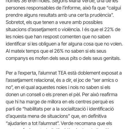
només 36 eren noies. Segons María Verde, una de les
persones responsables de l’informe, això fa que “calgui
prendre alguns resultats amb una certa prudència”.
Sobretot, els que tenen a veure amb possibles
situacions d’assetjament o violència. I és que el 22% de
les noies que han respost comenten que no saben
identificar si les obliguen a fer alguna cosa que no volen.
Al mateix temps que el 26% no saben si els seus
companys es mofen dels seus pits o dels seus genitals.
Per a l’experta, l’alumnat TEA està doblement exposat a
l’assetjament relacional, és a dir, el joc de “ser amics o
no”, en el qual aquestes noies i nois no saben si els
donen un consell o els prenen el pèl. Per això reafirma
que hi ha marge de millora en els centres perquè es
parli de “habilitats per a la socialització i identificació
d’aquesta mena de situacions” que, en definitiva
“ajudarien a tot l’alumnat”. Verde recomana que els