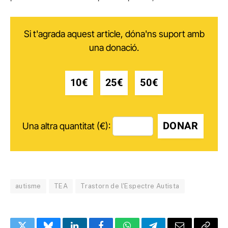
Si t'agrada aquest article, dóna'ns suport amb
una donació.
10€
25€
50€
DONAR
Una altra quantitat (€):
autisme
TEA
Trastorn de l'Espectre Autista