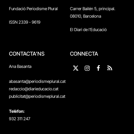
Fundació Periodisme Plural
Carrer Bailén 5, principal.
08010, Barcelona
ISSN 2339 - 9619
El Diari de l'Educació
CONTACTA'NS
CONNECTA
Ana Basanta
X
Instagram
Facebook
RSS
(Twitter)
abasanta@periodismeplural.cat
redaccio@diarieducacio.cat
publicitat@periodismeplural.cat
Telèfon:
932 311 247