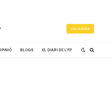
COL·LABORA
OPINIÓ
BLOGS
EL DIARI DE L’FP