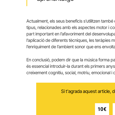
Actualment, els seus beneficis s’utilitzen també 
tipus, relacionades amb els aspectes motor i co
part important en l’afavoriment del desenvolupam
l’aplicació de diferents tècniques, les teràpies 
l’enriquiment de l’ambient sonor que ens envolta
En conclusió, podem dir que la música forma part 
és essencial introduir-la durant els primers any
creixement cognitiu, social, motriu, emocional i 
Si t'agrada aquest article,
10€