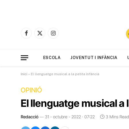
Facebook
X
Instagram
(Twitter)
ESCOLA
JOVENTUT I INFÀNCIA
Inici
»
El llenguatge musical a la petita infància
OPINIÓ
El llenguatge musical a l
Redacció
31 - octubre - 2022 · 07:22
3 Mins Read