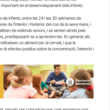
 important en el desenvolupament dels infants.
 els infants, entre les 24 i les 30 setmanes de
es de l’interior i l’exterior del cos de la seva mare, i
itzen els estímuls sonors, i se senten atrets pels
es, predisposant-se a aprendre-les. En general, els
nstitueixen un
aliment
per al cervell, i que la
s té efectes positius sobre la concentració, l’atenció i
nt, serveix per comunicar-nos i per expressar-nos.