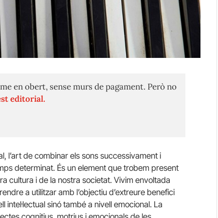
me en obert, sense murs de pagament. Però no
st editorial.
al, l’art de combinar els sons successivament i
temps determinat. És un element que trobem present
tra cultura i de la nostra societat. Vivim envoltada
endre a utilitzar amb l’objectiu d’extreure benefici
ll intel·lectual sinó també a nivell emocional. La
ectes cognitius, motrius i emocionals de les