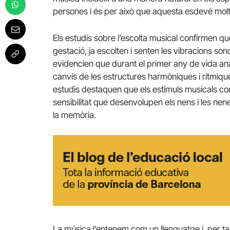
persones i és per això que aquesta esdevé molt
Els estudis sobre l’escolta musical confirmen que
gestació, ja escolten i senten les vibracions sonor
evidencien que durant el primer any de vida anal
canvis de les estructures harmòniques i rítmiqu
estudis destaquen que els estímuls musicals co
sensibilitat que desenvolupen els nens i les nene
la memòria.
La música l’entenem com un llenguatge i, per ta