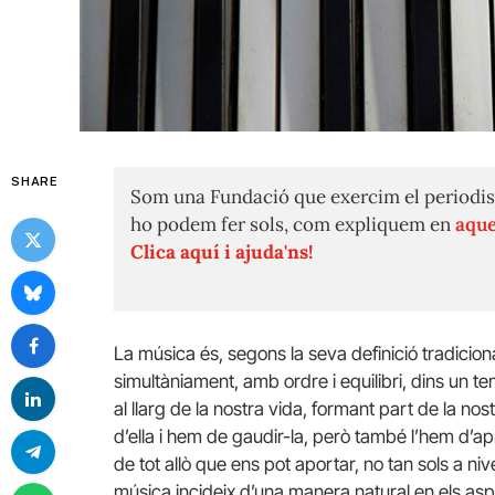
SHARE
Som una Fundació que exercim el periodis
ho podem fer sols, com expliquem en
aque
Clica aquí i ajuda'ns!
La música és, segons la seva definició tradicion
simultàniament, amb ordre i equilibri, dins un 
al llarg de la nostra vida, formant part de la nos
d’ella i hem de gaudir-la, però també l’hem d’apr
de tot allò que ens pot aportar, no tan sols a nive
música incideix d’una manera natural en els asp