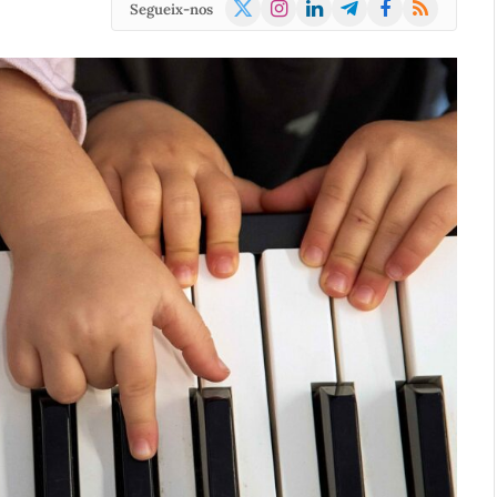
X
Instagram
LinkedIn
Telegram
Facebook
RSS
Segueix-nos
(Twitter)