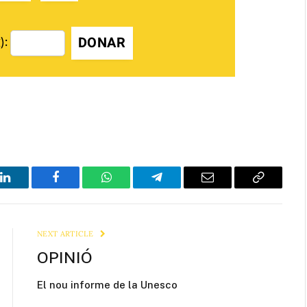
DONAR
):
LinkedIn
Facebook
WhatsApp
Telegram
Email
Copy
Link
NEXT ARTICLE
OPINIÓ
El nou informe de la Unesco