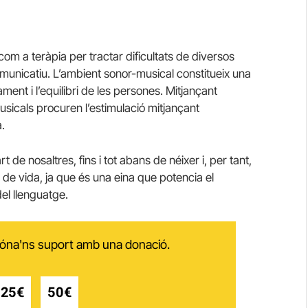
com a teràpia per tractar dificultats de diversos
municatiu. L’ambient sonor-musical constitueix una
ent i l’equilibri de les persones. Mitjançant
musicals procuren l’estimulació mitjançant
.
de nosaltres, fins i tot abans de néixer i, per tant,
s de vida, ja que és una eina que potencia el
del llenguatge.
 dóna'ns suport amb una donació.
25€
50€