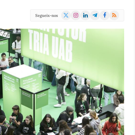
X
Instagram
LinkedIn
Telegram
Facebook
RSS
Segueix-nos
(Twitter)