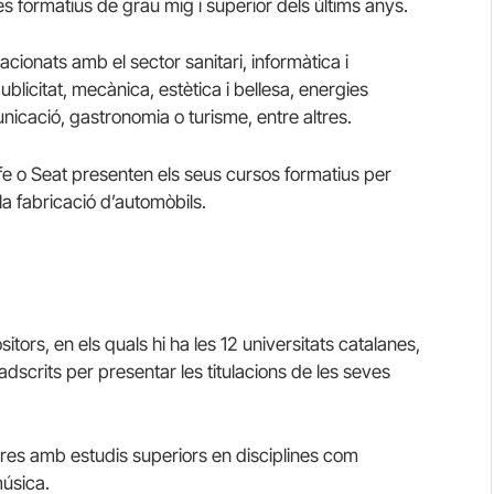
es formatius de grau mig i superior dels últims anys.
cionats amb el sector sanitari, informàtica i
ublicitat, mecànica, estètica i bellesa, energies
unicació, gastronomia o turisme, entre altres.
e o Seat presenten els seus cursos formatius per
la fabricació d’automòbils.
tors, en els quals hi ha les 12 universitats catalanes,
adscrits per presentar les titulacions de les seves
tres amb estudis superiors en disciplines com
úsica.