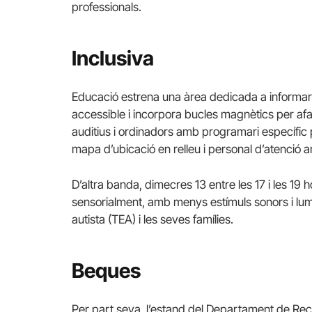
professionals.
Inclusiva
Educació estrena una àrea dedicada a informar i 
accessible i incorpora bucles magnètics per a
auditius i ordinadors amb programari específic pe
mapa d’ubicació en relleu i personal d’atenció 
D’altra banda, dimecres 13 entre les 17 i les 19
sensorialment, amb menys estímuls sonors i lumín
autista (TEA) i les seves famílies.
Beques
Per part seva, l’estand del Departament de Rece