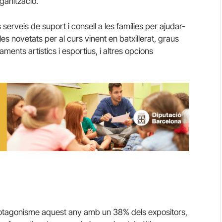
ganització.
erveis de suport i consell a les famílies per ajudar-
x les novetats per al curs vinent en batxillerat, graus
ments artístics i esportius, i altres opcions
rotagonisme aquest any amb un 38% dels expositors,