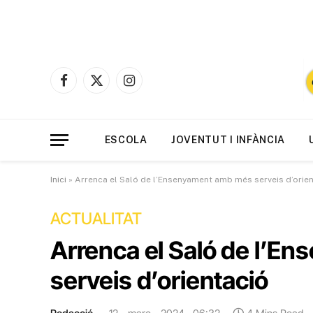
Facebook
X
Instagram
(Twitter)
ESCOLA
JOVENTUT I INFÀNCIA
Inici
»
Arrenca el Saló de l’Ensenyament amb més serveis d’orie
ACTUALITAT
Arrenca el Saló de l’E
serveis d’orientació