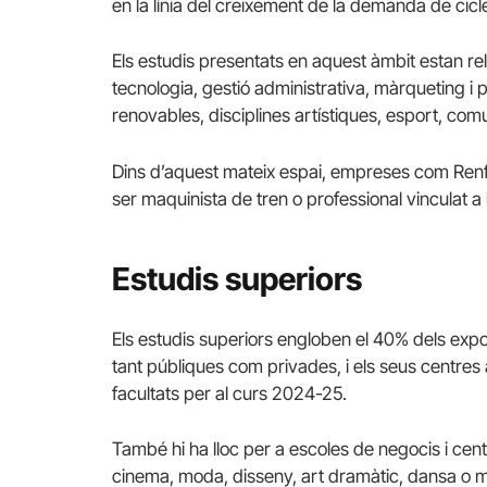
en la línia del creixement de la demanda de cicl
Els estudis presentats en aquest àmbit estan rela
tecnologia, gestió administrativa, màrqueting i p
renovables, disciplines artístiques, esport, com
Dins d’aquest mateix espai, empreses com Renf
ser maquinista de tren o professional vinculat a 
Estudis superiors
Els estudis superiors engloben el 40% dels exposi
tant públiques com privades, i els seus centres 
facultats per al curs 2024-25.
També hi ha lloc per a escoles de negocis i cen
cinema, moda, disseny, art dramàtic, dansa o m