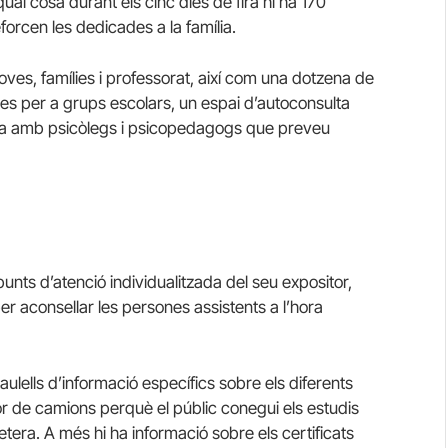
 qual cosa durant els cinc dies de fira hi ha 170
forcen les dedicades a la família.
es, famílies i professorat, així com una dotzena de
des per a grups escolars, un espai d’autoconsulta
zada amb psicòlegs i psicopedagogs que preveu
unts d’atenció individualitzada del seu expositor,
r aconsellar les persones assistents a l’hora
aulells d’informació específics sobre els diferents
or de camions perquè el públic conegui els estudis
tera. A més hi ha informació sobre els certificats