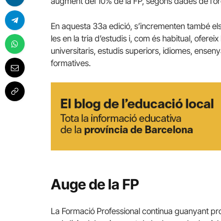
augment del 10% de la FP, segons dades de l’or
En aquesta 33a edició, s’incrementen també els s
les en la tria d’estudis i, com és habitual, oferei
universitaris, estudis superiors, idiomes, ensenya
formatives.
Auge de la FP
La Formació Professional continua guanyant p