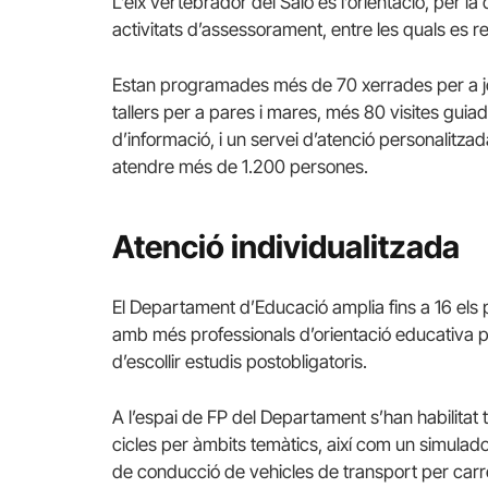
L’eix vertebrador del Saló és l’orientació, per la
activitats d’assessorament, entre les quals es re
Estan programades més de 70 xerrades per a jov
tallers per a pares i mares, més 80 visites guia
d’informació, i un servei d’atenció personalit
atendre més de 1.200 persones.
Atenció individualitzada
El Departament d’Educació amplia fins a 16 els p
amb més professionals d’orientació educativa pe
d’escollir estudis postobligatoris.
A l’espai de FP del Departament s’han habilitat t
cicles per àmbits temàtics, així com un simulad
de conducció de vehicles de transport per carre