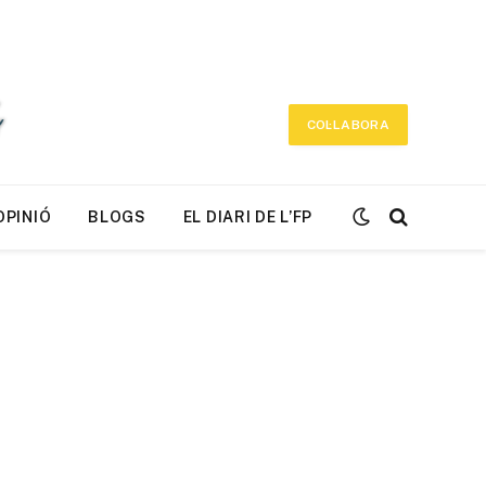
COL·LABORA
OPINIÓ
BLOGS
EL DIARI DE L’FP