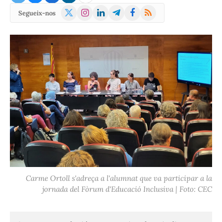
X
Instagram
LinkedIn
Telegram
Facebook
RSS
Segueix-nos
(Twitter)
Carme Ortoll s'adreça a l'alumnat que va participar a la
jornada del Fòrum d'Educació Inclusiva | Foto: CEC