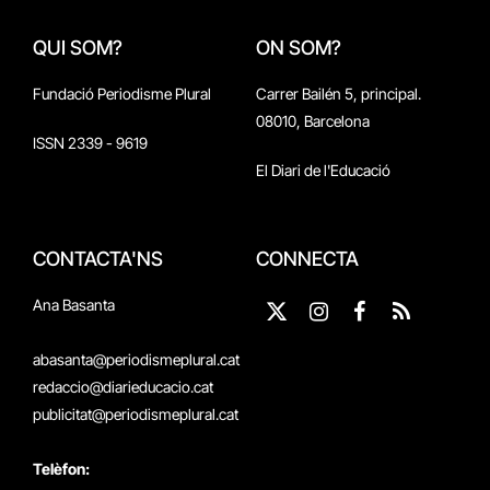
QUI SOM?
ON SOM?
Fundació Periodisme Plural
Carrer Bailén 5, principal.
08010, Barcelona
ISSN 2339 - 9619
El Diari de l'Educació
CONTACTA'NS
CONNECTA
Ana Basanta
X
Instagram
Facebook
RSS
(Twitter)
abasanta@periodismeplural.cat
redaccio@diarieducacio.cat
publicitat@periodismeplural.cat
Telèfon: