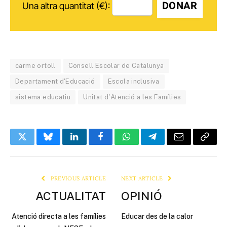
DONAR
Una altra quantitat (€):
carme ortoll
Consell Escolar de Catalunya
Departament d'Educació
Escola inclusiva
sistema educatiu
Unitat d'Atenció a les Famílies
Twitter
Bluesky
LinkedIn
Facebook
WhatsApp
Telegram
Email
Copy
Link
PREVIOUS ARTICLE
NEXT ARTICLE
ACTUALITAT
OPINIÓ
Atenció directa a les famílies
Educar des de la calor