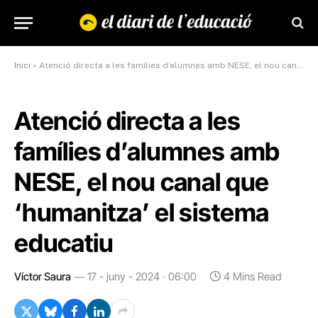
Inici
»
Atenció directa a les famílies d’alumnes amb NESE, el nou canal que ‘humanitza’ el sistema educatiu
Atenció directa a les
famílies d’alumnes amb
NESE, el nou canal que
‘humanitza’ el sistema
educatiu
Víctor Saura
17 - juny - 2024 · 06:00
4 Mins Read