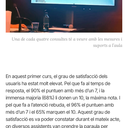
Una de cada quatre consultes té a veure amb les mesures i
suports a l’aula
En aquest primer curs, el grau de satisfacció dels
usuaris ha estat molt elevat. Pel que fa al temps de
resposta, el 90% el puntuen amb més d’un 7, i la
immensa majoria (68%) li donen un 10, la màxima nota. I
pel que fa a l’atenció rebuda, el 96% el puntuen amb
més d’un 7 i el 65% marquen el 10. Aquest grau de
satisfacció es va poder constatar durant el mateix acte,
on diversos assistents van prendre la paraula per