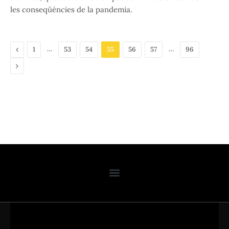
les conseqüències de la pandemia.
Previous
…
…
1
53
54
55
56
57
96
Next