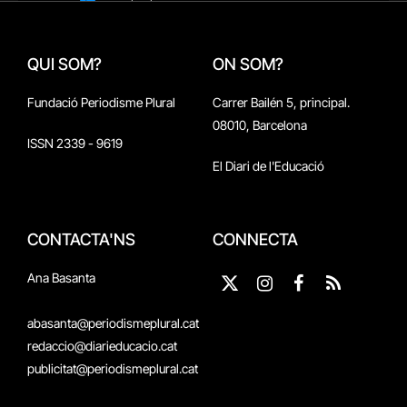
QUI SOM?
ON SOM?
Fundació Periodisme Plural
Carrer Bailén 5, principal.
08010, Barcelona
ISSN 2339 - 9619
El Diari de l'Educació
CONTACTA'NS
CONNECTA
Ana Basanta
X
Instagram
Facebook
RSS
(Twitter)
abasanta@periodismeplural.cat
redaccio@diarieducacio.cat
publicitat@periodismeplural.cat