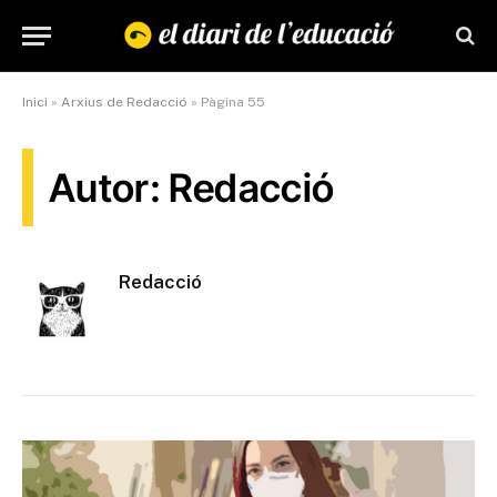
Inici
»
Arxius de Redacció
»
Pàgina 55
Autor: Redacció
Redacció