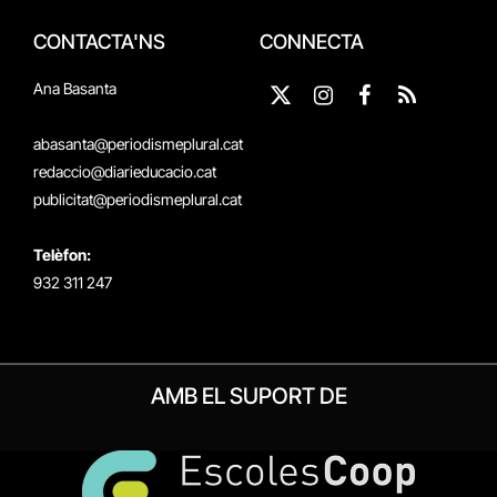
CONTACTA'NS
CONNECTA
Ana Basanta
X
Instagram
Facebook
RSS
(Twitter)
abasanta@periodismeplural.cat
redaccio@diarieducacio.cat
publicitat@periodismeplural.cat
Telèfon:
932 311 247
AMB EL SUPORT DE