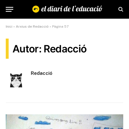
Inici
»
Arxius de Redacció
»
Pàgina 57
Autor: Redacció
Redacció