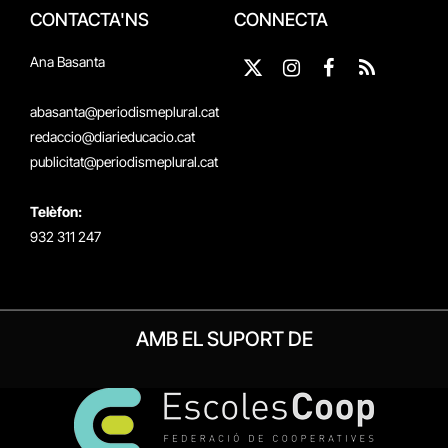
CONTACTA'NS
CONNECTA
Ana Basanta
X
Instagram
Facebook
RSS
(Twitter)
abasanta@periodismeplural.cat
redaccio@diarieducacio.cat
publicitat@periodismeplural.cat
Telèfon:
932 311 247
AMB EL SUPORT DE