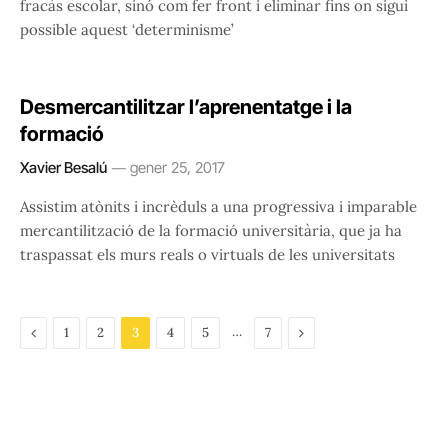
fracàs escolar, sinó com fer front i eliminar fins on sigui
possible aquest ‘determinisme’
Desmercantilitzar l’aprenentatge i la
formació
Xavier Besalú
gener 25, 2017
Assistim atònits i incrèduls a una progressiva i imparable
mercantilització de la formació universitària, que ja ha
traspassat els murs reals o virtuals de les universitats
Previous
…
Next
1
2
3
4
5
7