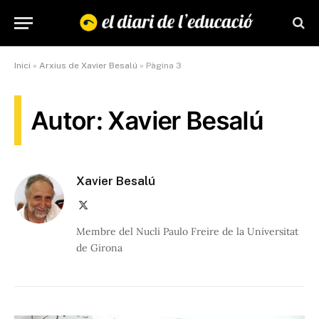
Inici
»
Arxius de Xavier Besalú
»
Pàgina 3
Autor: Xavier Besalú
Xavier Besalú
X
(Twitter)
Membre del Nucli Paulo Freire de la Universitat
de Girona