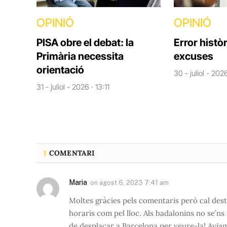
OPINIÓ
OPINIÓ
PISA obre el debat: la
Error històr
Primària necessita
excuses
orientació
30 - juliol - 202
31 - juliol - 2026 · 13:11
1
COMENTARI
Maria
on
agost 6, 2023 7:41 am
Moltes gràcies pels comentaris però cal desta
horaris com pel lloc. Als badalonins no se’ns
de desplaçar a Barcelona per veure-la! Aviam 