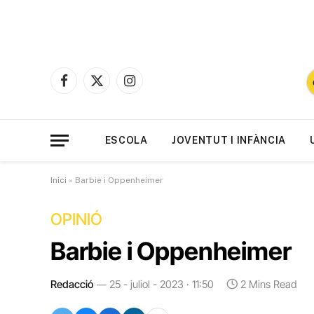
Facebook
X
Instagram
(Twitter)
ESCOLA
JOVENTUT I INFÀNCIA
Inici
»
Barbie i Oppenheimer
OPINIÓ
Barbie i Oppenheimer
Redacció
25 - juliol - 2023 · 11:50
2 Mins Read