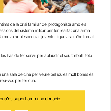
ms de la crisi familiar del protagonista amb els
sions del sistema militar per fer realitat una arma
la meva adolescència i joventut i que ara m’he tornat
es has de fer servir per aplaudir el seu treball i tota
 una sala de cine per veure pel·lícules molt bones és
areu-vos per fer cua.
 dóna'ns suport amb una donació.