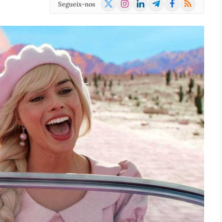
X
Instagram
LinkedIn
Telegram
Facebook
RSS
Segueix-nos
(Twitter)