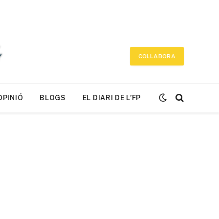
COL·LABORA
OPINIÓ
BLOGS
EL DIARI DE L’FP