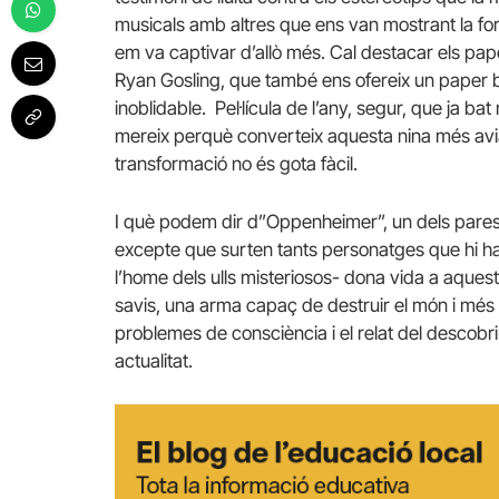
musicals amb altres que ens van mostrant la fo
em va captivar d’allò més. Cal destacar els pa
Ryan Gosling, que també ens ofereix un paper bri
inoblidable. Pel·lícula de l’any, segur, que ja bat 
mereix perquè converteix aquesta nina més avia
transformació no és gota fàcil.
I què podem dir d”Oppenheimer”, un dels par
excepte que surten tants personatges que hi h
l’home dels ulls misteriosos- dona vida a aquest 
savis, una arma capaç de destruir el món i més 
problemes de consciència i el relat del descob
actualitat.