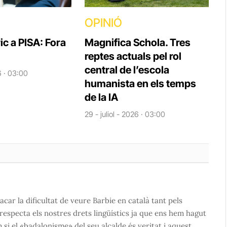
OPINIÓ
ic a PISA: Fora
Magnifica Schola. Tres
reptes actuals pel rol
central de l’escola
6 · 03:00
humanista en els temps
de la IA
29 - juliol - 2026 · 03:00
car la dificultat de veure Barbie en català tant pels
 respecta els nostres drets lingüístics ja que ens hem hagut
si el «badalonisme» del seu alcalde és veritat i aquest