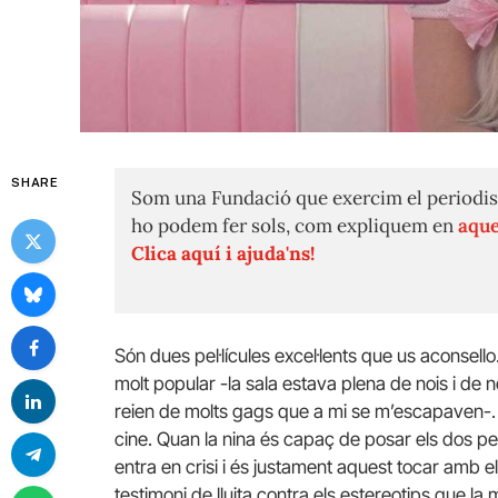
SHARE
Som una Fundació que exercim el periodis
ho podem fer sols, com expliquem en
aque
Clica aquí i ajuda'ns!
Són dues pel·lícules excel·lents que us aconsell
molt popular -la sala estava plena de nois i de no
reien de molts gags que a mi se m’escapaven-. L’i
cine. Quan la nina és capaç de posar els dos pe
entra en crisi i és justament aquest tocar amb el
testimoni de lluita contra els estereotips que l