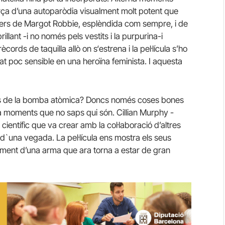
rça d’una autoparòdia visualment molt potent que
pers de Margot Robbie, esplèndida com sempre, i de
llant -i no només pels vestits i la purpurina-i
rècords de taquilla allò on s‘estrena i la pel·lícula s’ho
t poc sensible en una heroïna feminista. I aquesta
es de la bomba atòmica? Doncs només coses bones
a moments que no saps qui són. Cillian Murphy -
científic que va crear amb la col·laboració d’altres
d`una vegada. La pel·lícula ens mostra els seus
riment d’una arma que ara torna a estar de gran