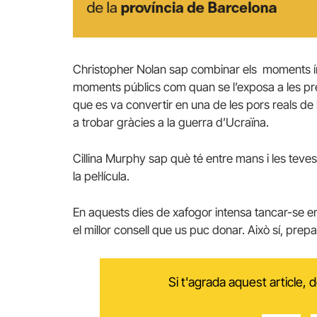
Christopher Nolan sap combinar els moments ínti
moments públics com quan se l’exposa a les pres
que es va convertir en una de les pors reals de 
a trobar gràcies a la guerra d’Ucraïna.
Cillina Murphy sap què té entre mans i les teves l
la pel·lícula.
En aquests dies de xafogor intensa tancar-se en
el millor consell que us puc donar. Això sí, prep
Si t'agrada aquest article,