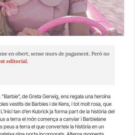
me en obert, sense murs de pagament. Però no
st editorial.
o. ”Barbie”, de Greta Gerwig, ens regala una heroïna
ies vestits de Barbies i de Kens, i tot molt rosa, que
nici tan d’en Kubrick ja forma part de la història del
us a terra el món comença a canviar i Barbielane
s peus a terra el que converteix la història en un
a mateixa nina porta incorporats. Alterna moments