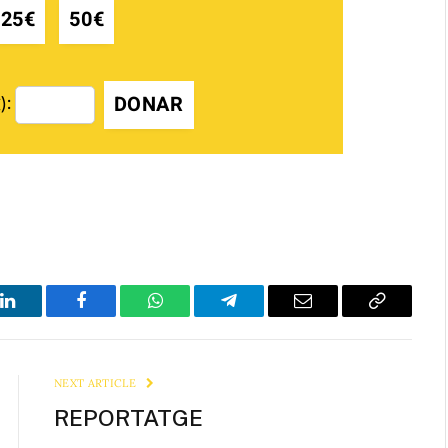
25€
50€
DONAR
):
LinkedIn
Facebook
WhatsApp
Telegram
Email
Copy
Link
NEXT ARTICLE
REPORTATGE