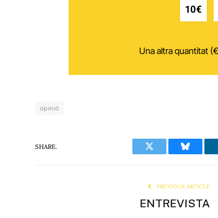
10€
Una altra quantitat (€
opinió
SHARE.
Twitter
Bluesky
PREVIOUS ARTICLE
ENTREVISTA