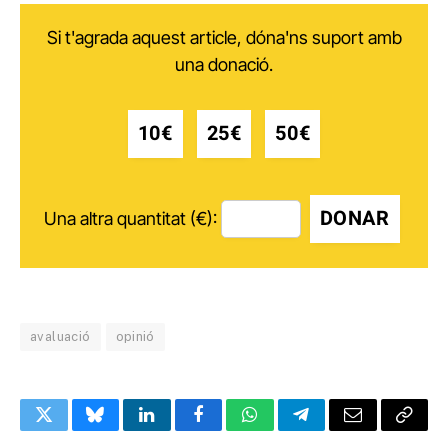
Si t'agrada aquest article, dóna'ns suport amb
una donació.
10€
25€
50€
DONAR
Una altra quantitat (€):
avaluació
opinió
Twitter
Bluesky
LinkedIn
Facebook
WhatsApp
Telegram
Email
Copy