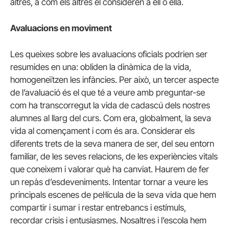
altres, a com els altres el consideren a ell o ella.
Avaluacions en moviment
Les queixes sobre les avaluacions oficials podrien ser
resumides en una: obliden la dinàmica de la vida,
homogeneïtzen les infàncies. Per això, un tercer aspecte
de l’avaluació és el que té a veure amb preguntar-se
com ha transcorregut la vida de cadascú dels nostres
alumnes al llarg del curs. Com era, globalment, la seva
vida al començament i com és ara. Considerar els
diferents trets de la seva manera de ser, del seu entorn
familiar, de les seves relacions, de les experiències vitals
que coneixem i valorar què ha canviat. Haurem de fer
un repàs d’esdeveniments. Intentar tornar a veure les
principals escenes de pel·lícula de la seva vida que hem
compartir i sumar i restar entrebancs i estímuls,
recordar crisis i entusiasmes. Nosaltres i l’escola hem