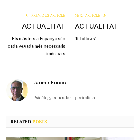
Link
PREVIOUS ARTICLE
NEXT ARTICLE
ACTUALITAT
ACTUALITAT
Els màsters a Espanya són
‘It follows’
cada vegada més necessaris
i més cars
Jaume Funes
Psicòleg, educador i periodista
RELATED
POSTS