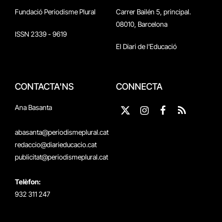
Fundació Periodisme Plural
Carrer Bailén 5, principal.
08010, Barcelona
ISSN 2339 - 9619
El Diari de l'Educació
CONTACTA'NS
CONNECTA
Ana Basanta
X
Instagram
Facebook
RSS
(Twitter)
abasanta@periodismeplural.cat
redaccio@diarieducacio.cat
publicitat@periodismeplural.cat
Telèfon:
932 311 247