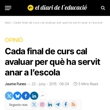
Inici
»
Cada final de curs cal avaluar per què ha servit anar a l’escola
OPINIÓ
Cada final de curs cal
avaluar per què ha servit
anar a l’escola
Jaume Funes
22 - juny - 2015 · 06:24
5 Mins Read
X
Instagram
LinkedIn
Telegram
Facebook
RSS
Segueix-nos
(Twitter)