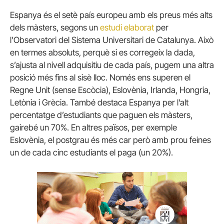
Espanya és el setè país europeu amb els preus més alts
dels màsters, segons un
estudi elaborat
per
l’Observatori del Sistema Universitari de Catalunya.
Això
en termes absoluts, perquè si es corregeix la dada,
s’ajusta al nivell adquisitiu de cada país, pugem una altra
posició més fins al sisè lloc.
Només ens superen el
Regne Unit (sense Escòcia), Eslovènia, Irlanda, Hongria,
Letònia i Grècia.
També destaca Espanya per l’alt
percentatge d’estudiants que paguen els màsters,
gairebé un 70%.
En altres països, per exemple
Eslovènia, el postgrau és més car però amb prou feines
un de cada cinc estudiants el paga (un 20%).