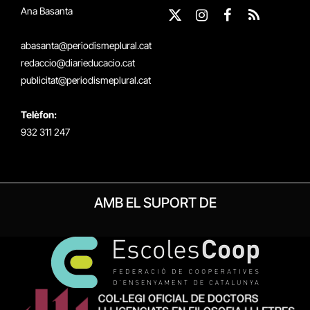
Ana Basanta
X
Instagram
Facebook
RSS
(Twitter)
abasanta@periodismeplural.cat
redaccio@diarieducacio.cat
publicitat@periodismeplural.cat
Telèfon:
932 311 247
AMB EL SUPORT DE