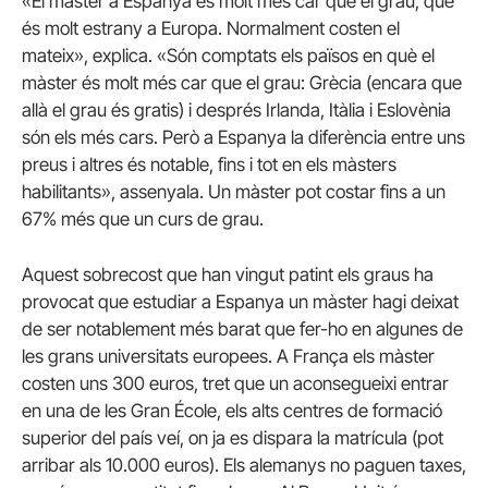
«El màster a Espanya és molt més car que el grau, que
és molt estrany a Europa. Normalment costen el
mateix», explica.
«Són comptats els països en què el
màster és molt més car que el grau: Grècia (encara que
allà el grau és gratis) i després Irlanda, Itàlia i Eslovènia
són els més cars. Però a Espanya la diferència entre uns
preus i altres és notable, fins i tot en els màsters
habilitants», assenyala.
Un màster pot costar fins a un
67% més que un curs de grau.
Aquest sobrecost que han vingut patint els graus ha
provocat que estudiar a Espanya un màster hagi deixat
de ser notablement més barat que fer-ho en algunes de
les grans universitats europees.
A França els màster
costen uns 300 euros, tret que un aconsegueixi entrar
en una de les Gran École, els alts centres de formació
superior del país veí, on ja es dispara la matrícula (pot
arribar als 10.000 euros).
Els alemanys no paguen taxes,