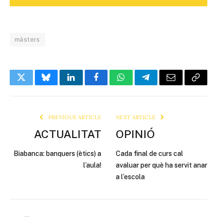
màsters
Twitter
Bluesky
LinkedIn
Facebook
WhatsApp
Telegram
Email
Copy
Link
PREVIOUS ARTICLE
NEXT ARTICLE
ACTUALITAT
OPINIÓ
Biabanca: banquers (ètics) a
Cada final de curs cal
l’aula!
avaluar per què ha servit anar
a l’escola