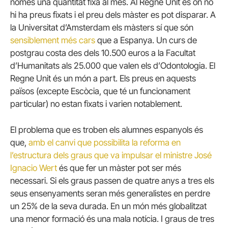
només una quantitat fixa al mes.
Al Regne Unit és on no
hi ha preus fixats i el preu dels màster es pot disparar.
A
la Universitat d’Amsterdam els màsters sí que són
sensiblement més cars
que a Espanya.
Un curs de
postgrau costa des dels 10.500 euros a la Facultat
d’Humanitats als 25.000 que valen els d’Odontologia.
El
Regne Unit és un món a part.
Els preus en aquests
països (excepte Escòcia, que té un funcionament
particular) no estan fixats i varien notablement.
El problema que es troben els alumnes espanyols és
que,
amb el canvi que possibilita la reforma en
l’estructura dels graus que va impulsar el ministre José
Ignacio Wert
és que fer un màster pot ser més
necessari.
Si els graus passen de quatre anys a tres els
seus ensenyaments seran més generalistes en perdre
un 25% de la seva durada.
En un món més globalitzat
una menor formació és una mala notícia.
I graus de tres