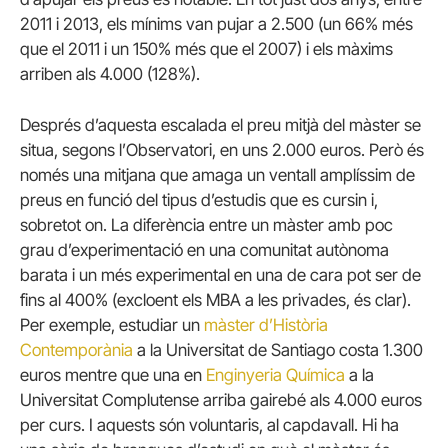
2011 i 2013, els mínims van pujar a 2.500 (un 66% més
que el 2011 i un 150% més que el 2007) i els màxims
arriben als 4.000 (128%).
Després d’aquesta escalada el preu mitjà del màster se
situa, segons l’Observatori, en uns 2.000 euros.
Però és
només una mitjana que amaga un ventall amplíssim de
preus en funció del tipus d’estudis que es cursin i,
sobretot on.
La diferència entre un màster amb poc
grau d’experimentació en una comunitat autònoma
barata i un més experimental en una de cara pot ser de
fins al 400% (excloent els MBA a les privades, és clar).
Per exemple, estudiar un
màster d’Història
Contemporània
a la Universitat de Santiago costa 1.300
euros mentre que una en
Enginyeria Química
a la
Universitat Complutense arriba gairebé als 4.000 euros
per curs.
I aquests són voluntaris, al capdavall.
Hi ha