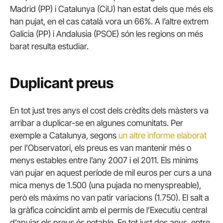
Madrid (PP) i Catalunya (CiU) han estat dels que més els
han pujat, en el cas català vora un 66%.
A l’altre extrem
Galícia (PP) i Andalusia (PSOE) són les regions on més
barat resulta estudiar.
Duplicant preus
En tot just tres anys el cost dels crèdits dels màsters va
arribar a duplicar-se en algunes comunitats.
Per
exemple a Catalunya, segons
un altre informe elaborat
per l’Observatori, els preus es van mantenir més o
menys estables entre l’any 2007 i el 2011. Els mínims
van pujar en aquest període de mil euros per curs a una
mica menys de 1.500 (una pujada no menyspreable),
però els màxims no van patir variacions (1.750).
El salt a
la gràfica coincidint amb el permís de l’Executiu central
d’apujar els preus és notable.
En tot just dos anys, entre