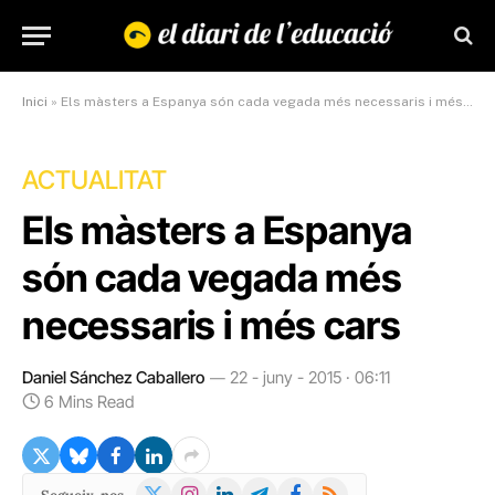
Inici
»
Els màsters a Espanya són cada vegada més necessaris i més cars
ACTUALITAT
Els màsters a Espanya
són cada vegada més
necessaris i més cars
Daniel Sánchez Caballero
22 - juny - 2015 · 06:11
6 Mins Read
X
Instagram
LinkedIn
Telegram
Facebook
RSS