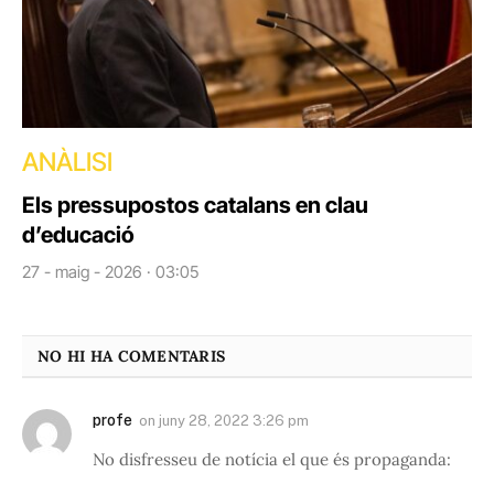
ANÀLISI
Els pressupostos catalans en clau
d’educació
27 - maig - 2026 · 03:05
NO HI HA COMENTARIS
profe
on
juny 28, 2022 3:26 pm
No disfresseu de notícia el que és propaganda: