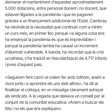
demanar el manteniment d’aquestes aproximadament
5.000 dotacions, entre personal docent i no docent, que
estaven lligades a la pandèmia i que es pagaven
gràcies a un finançament addicional de l’Estat. Cambray
ha reivindicat la necessitat que continuïn com a mínim
un curs més, en primer lloc perquè «si alguna cosa ens
ha ensenyat la pandèmia és que és imprevisible» i
perquè la pandèmia també ha causat un increment
d’alumnat vulnerable. A banda, ha recordat que la crisi
ucraïnesa, s’ha traduït en l’escolarització de 4.717 infants
i joves d’aquest país.
«Seguirem fent camí i el volem fer amb tothom, anem a
viure junts i a aprendre els uns dels altres», ha dit al
finalitzar el col·loqui, en un missatge clarament adreçat
als sindicats. A la vegada que deixava un consell per al
conjunt de la comunitat educativa: «Anem a buscar els
fets i no els que ens expliquen».