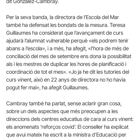
dit Gonzàlez-Cambray.
Per la seva banda, la directora de l’Escola del Mar
també ha defensat les bondats de la mesura. Teresa
Guillaumes ha considerat que l’avançament de curs
ajudarà l’alumnat vulnerable perquè «els podrem tenir
abans a l’escola», i a més, ha afegit, «l’hora de més de
conciliació del mes de setembre ens dona la possibilitat
als i les mestres de duplicar les hores de planificació i
coordinació de tot el mes». «Jo ja he dit les tutories del
curs vinent, això en 22 anys de directora no ho havia
pogut fer mai», ha afegit Guillaumes.
Cambray també ha parlat, sense aclarir gran cosa,
sobre un dels aspectes que més preocupen a les
direccions dels centres educatius de cara al curs vinent:
els anomenats ‘reforços covid’. El conseller ha explicat
que avui mateix ha escrit a la ministra d’Educació per