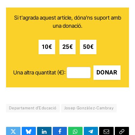
Si t'agrada aquest article, dóna'ns suport amb
una donació.
10€
25€
50€
DONAR
Una altra quantitat (€):
Departament d'Educació
Josep Gonzàlez-Cambray