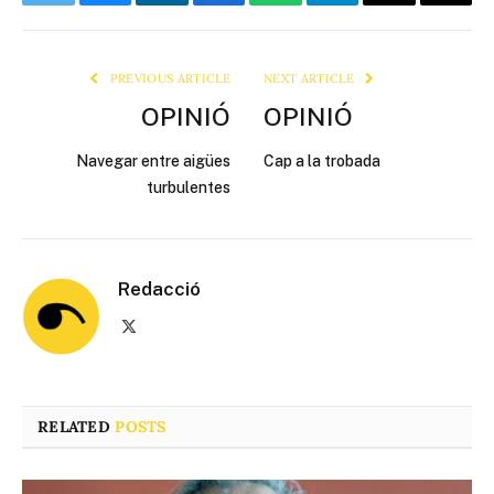
Twitter
Bluesky
LinkedIn
Facebook
WhatsApp
Telegram
Email
Copy
Link
PREVIOUS ARTICLE
NEXT ARTICLE
OPINIÓ
OPINIÓ
Navegar entre aigües
Cap a la trobada
turbulentes
Redacció
X
(Twitter)
RELATED
POSTS