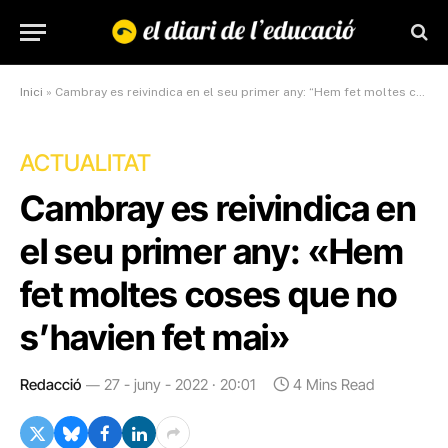
Inici
»
Cambray es reivindica en el seu primer any: “Hem fet moltes coses que no s’havien fet mai”
ACTUALITAT
Cambray es reivindica en
el seu primer any: «Hem
fet moltes coses que no
s’havien fet mai»
Redacció
27 - juny - 2022 · 20:01
4 Mins Read