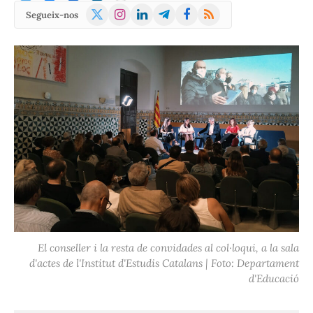
X
Instagram
LinkedIn
Telegram
Facebook
RSS
Segueix-nos
(Twitter)
El conseller i la resta de convidades al col·loqui, a la sala
d'actes de l'Institut d'Estudis Catalans | Foto: Departament
d'Educació