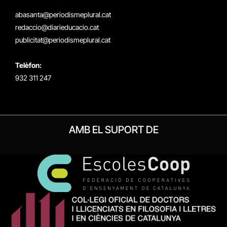
(Twitter)
abasanta@periodismeplural.cat
redaccio@diarieducacio.cat
publicitat@periodismeplural.cat
Telèfon:
932 311 247
AMB EL SUPORT DE