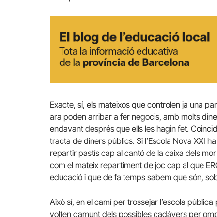
Exacte, sí, els mateixos que controlen ja una part
ara poden arribar a fer negocis, amb molts din
endavant després que ells les hagin fet. Coinci
tracta de diners públics. Si l’Escola Nova XXI 
repartir pastís cap al cantó de la caixa dels mo
com el mateix repartiment de joc cap al que E
educació i que de fa temps sabem que són, sob
Això sí, en el camí per trossejar l’escola públic
volten damunt dels possibles cadàvers per omp