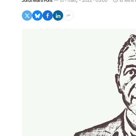
Jordi Martí Font
15 - març - 2022 · 05:00
10 Mins