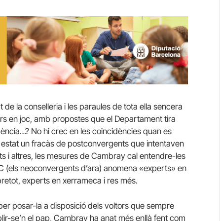
 de la conselleria i les paraules de tota ella sencera
ers en joc, amb propostes que el Departament tira
dència…? No hi crec en les coincidències quan es
ha estat un fracàs de postconvergents que intentaven
rts i altres, les mesures de Cambray cal entendre-les
RC (els neoconvergents d’ara) anomena «experts» en
retot, experts en xerrameca i res més.
a per posar-la a disposició dels voltors que sempre
lir-se’n el pap, Cambray ha anat més enllà fent com