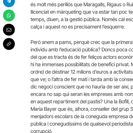
és molt més perillós que Maragalls, Rigaus o Ru
llicenciat en màrqueting que va estar tan poc t
temps, diuen, a la gestió pública. Només cal es
calça i aquest no es precisament l’esquerre.
Però anem a pams, perquè crec que la primera 
individu amb l’educació pública? Doncs poca cos
del que es tracta és de fer feliços actors econ
hi ha immenses possibilitats de benefici privat. 
ordre) de destinar 12 milions d’euros a activit
que ve; o l’altra de fer matí i tarda amb la con
dic negoci conscient que no hauria de ser així,
encara no sap qui seran les empreses amb noms
en aquest repartiment del pastís? Una la Bofill, 
Maria Bayer que és, alhora, conseller del grup 
menjadors escolars de la coneguda empresa dels 
pública i conegudíssims de qualsevol periodista
corrupció.