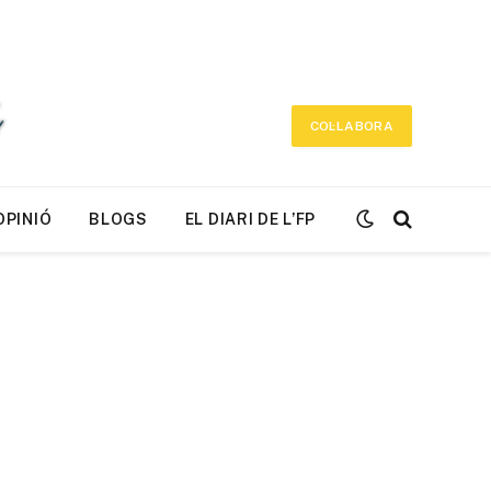
COL·LABORA
OPINIÓ
BLOGS
EL DIARI DE L’FP