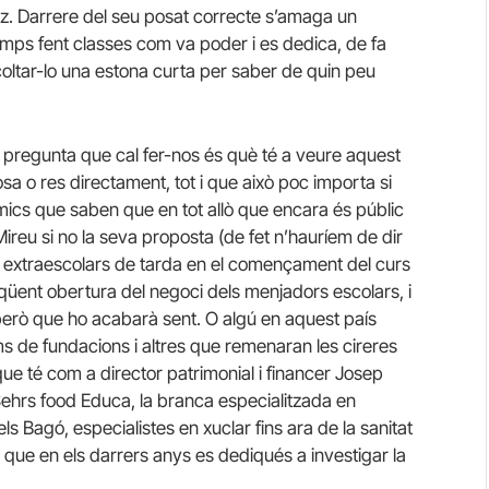
iz. Darrere del seu posat correcte s’amaga un
emps fent classes com va poder i es dedica, de fa
coltar-lo una estona curta per saber de quin peu
pregunta que cal fer-nos és què té a veure aquest
a o res directament, tot i que això poc importa si
òmics que saben que en tot allò que encara és públic
Mireu si no la seva proposta (de fet n’hauríem de dir
ats extraescolars de tarda en el començament del curs
seqüent obertura del negoci dels menjadors escolars, i
 però que ho acabarà sent. O algú en aquest país
 de fundacions i altres que remenaran les cireres
que té com a director patrimonial i financer Josep
Sehrs food Educa, la branca especialitzada en
Bagó, especialistes en xuclar fins ara de la sanitat
 que en els darrers anys es dediqués a investigar la