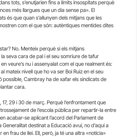
ans tots, s’enutjarien fins a límits insospitats perquè
ances més llargues que un dia sense pa». El
ts és que quan s’allunyen dels mitjans que les
s mostren com el que són: autèntiques mentides dites
ar? No. Menteix perquè si els mitjans
la seva cara de pal i el seu somriure de tafur
en veure’s nu i assenyalat com el que realment és:
al mateix nivell que ho va ser Boi Ruiz en el seu
ió possible, Cambray ha de xafar els sindicats de
lantar cara.
6, 17, 29 i 30 de març. Perquè l’enfrontament que
trossejament de l’escola pública per repartir-la entre
en acabar-se aplicant l’acord del Parlament de
a Generalitat destinat a Educació avui, no d’aquí a
r en frau de llei. Ell, però, ja té una altra «notícia»