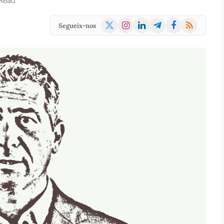
 Read
X
Instagram
LinkedIn
Telegram
Facebook
RSS
Segueix-nos
(Twitter)