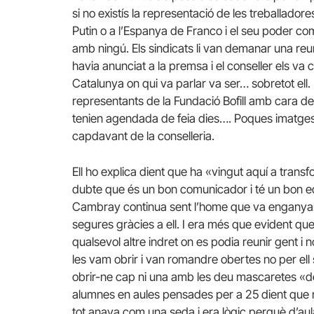
si no existís la representació de les treballadores
Putin o a l’Espanya de Franco i el seu poder com 
amb ningú. Els sindicats li van demanar una reu
havia anunciat a la premsa i el conseller els va
Catalunya on qui va parlar va ser… sobretot ell.
representants de la Fundació Bofill amb cara de
tenien agendada de feia dies…. Poques imatges
capdavant de la conselleria.
Ell ho explica dient que ha «vingut aquí a trans
dubte que és un bon comunicador i té un bon e
Cambray continua sent l’home que va enganyar
segures gràcies a ell. I era més que evident qu
qualsevol altre indret on es podia reunir gent i
les vam obrir i van romandre obertes no per ell
obrir-ne cap ni una amb les deu mascaretes «del
alumnes en aules pensades per a 25 dient que ma
tot anava com una seda i era lògic perquè d’aul