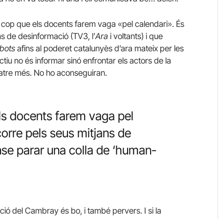
ltre cop que els docents farem vaga «pel calendari». És
s de desinformació (TV3, l’
Ara
i voltants) i que
bots
afins al poderet catalunyès d’ara mateix per les
tiu no és informar sinó enfrontar els actors de la
uatre més. No ho aconseguiran.
els docents farem vaga pel
orre pels seus mitjans de
nse parar una colla de ‘human-
ó del Cambray és bo, i també pervers. I si la