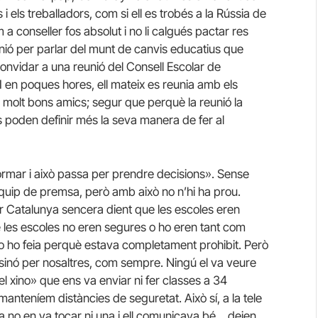
 i els treballadors, com si ell es trobés a la Rússia de
a conseller fos absolut i no li calgués pactar res
nió per parlar del munt de canvis educatius que
 convidar a una reunió del Consell Escolar de
 I en poques hores, ell mateix es reunia amb els
 molt bons amics; segur que perquè la reunió la
 poden definir més la seva manera de fer al
formar i això passa per prendre decisions». Sense
quip de premsa, però amb això no n’hi ha prou.
 Catalunya sencera dient que les escoles eren
e les escoles no eren segures o ho eren tant com
 no ho feia perquè estava completament prohibit. Però
 sinó per nosaltres, com sempre. Ningú el va veure
 xino» que ens va enviar ni fer classes a 34
nteníem distàncies de seguretat. Això sí, a la tele
a no en va tocar ni una i ell comunicava bé… deien.