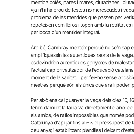
mentida colés, pares i mares, ciutadanes i ciutad
«ja n’hi ha prou de festes no merescudes i vac
problema de les mentides que passen per verita
repeteixen com lloros i topen amb la realitat e
per boca d’un mentider integral.
Ara bé, Cambray menteix perquè no se’n sap est
amplifiquessin les autèntiques raons de la vaga, 
esdevindrien autèntiques ganyotes de malestar 
l’actual cap privatitzador de l’educació catalana 
moment de la sanitat. I per fer-ho sense oposic
mestres perquè són els únics que ara li poden p
Per això ens cal guanyar la vaga dels dies 15, 1
tenim damunt la taula va directament d’això: de 
els amics, de ràtios impossibles que només pod
Catalunya d’apujar fins al 6% el pressupost de l
deu anys; i estabilitzant plantilles i deixant d’esta