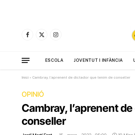
Facebook
X
Instagram
(Twitter)
ESCOLA
JOVENTUT I INFÀNCIA
Inici
»
Cambray, l’aprenent de dictador que tenim de conseller
OPINIÓ
Cambray, l’aprenent de
conseller