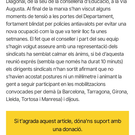
Diagonal, de la seu de la conselleria d’Educació, a la Via
Augusta. Al final de la marxa s’han viscut alguns
moments de tensió a les portes del Departament,
fortament blindat per policies antiavalots per evitar una
nova ocupació com la que va tenir lloc fa unes
setmanes. El fet que el conseller i part del seu equip
s’hagin volgut asseure amb una representació dels
sindicats ha semblat calmar els ànims, si bé d’aquesta
reunió exprés (sembla que només ha durat 10 minuts)
els dirigents sindicals n’han sortit afirmant que no
s’havien acostat postures ni un mil·límetre i animant la
gent a seguir participant en les mobilitzacions
convocades per demà (a Barcelona, Tarragona, Girona,
Lleida, Tortosa i Manresa) i dijous.
Si t'agrada aquest article, dóna'ns suport amb
una donació.