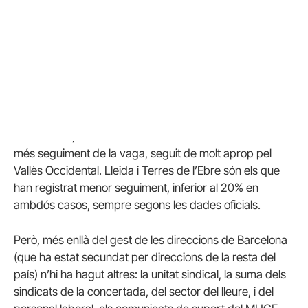
Govern ha aprovat “un complement específic de
reconeixement de la funció directiva pels directors i
directores de centres públics”, a comptar a partir de l’1
de gener de 2022. Aquest complement ja estava
previst a la LEC (2009) i al decret de direccions (2010).
Ha trigat, doncs, 12 anys a ser una realitat. Per cert,
amb prop del 40% a l’educació pública i 9,4% en la
concertada, Barcelona ha estat el servei territorial amb
més seguiment de la vaga, seguit de molt aprop pel
Vallès Occidental. Lleida i Terres de l’Ebre són els que
han registrat menor seguiment, inferior al 20% en
ambdós casos, sempre segons les dades oficials.
Però, més enllà del gest de les direccions de Barcelona
(que ha estat secundat per direccions de la resta del
país) n’hi ha hagut altres: la unitat sindical, la suma dels
sindicats de la concertada, del sector del lleure, i del