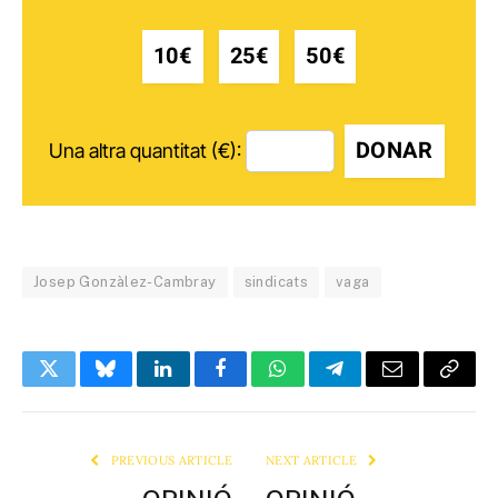
10€
25€
50€
DONAR
Una altra quantitat (€):
Josep Gonzàlez-Cambray
sindicats
vaga
Twitter
Bluesky
LinkedIn
Facebook
WhatsApp
Telegram
Email
Copy
Link
PREVIOUS ARTICLE
NEXT ARTICLE