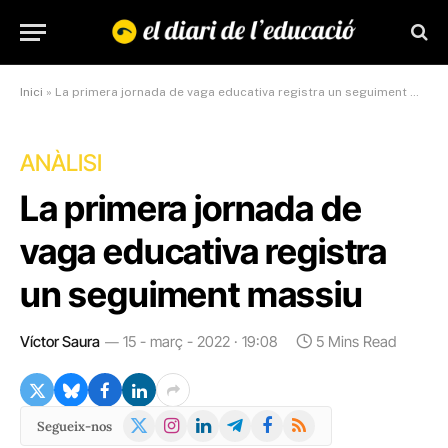
Inici
»
La primera jornada de vaga educativa registra un seguiment massiu
ANÀLISI
La primera jornada de
vaga educativa registra
un seguiment massiu
Víctor Saura
15 - març - 2022 · 19:08
5 Mins Read
X
Instagram
LinkedIn
Telegram
Facebook
RSS
Segueix-nos
(Twitter)