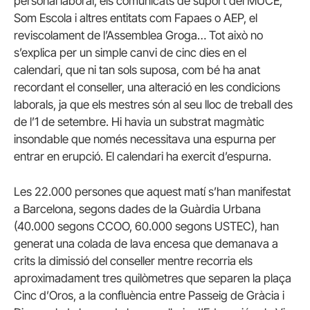
personal laboral, els comunicats de suport del MUCE,
Som Escola i altres entitats com Fapaes o AEP, el
reviscolament de l’Assemblea Groga… Tot això no
s’explica per un simple canvi de cinc dies en el
calendari, que ni tan sols suposa, com bé ha anat
recordant el conseller, una alteració en les condicions
laborals, ja que els mestres són al seu lloc de treball des
de l’1 de setembre. Hi havia un substrat magmàtic
insondable que només necessitava una espurna per
entrar en erupció. El calendari ha exercit d’espurna.
Les 22.000 persones que aquest matí s’han manifestat
a Barcelona, segons dades de la Guàrdia Urbana
(40.000 segons CCOO, 60.000 segons USTEC), han
generat una colada de lava encesa que demanava a
crits la dimissió del conseller mentre recorria els
aproximadament tres quilòmetres que separen la plaça
Cinc d’Oros, a la confluència entre Passeig de Gràcia i