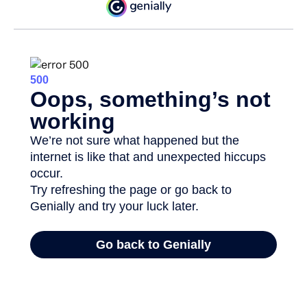
Aquesta conjunció de factors (a la que se’n podrien
afegir altres com la sensació de poc acompanyament
davant de la creixent complexitat de la professió
docent) ha tingut com a conseqüència que a la protesta
s’hi hagin sumat fins i tot els qui mai acostumen a fer-ho.
El cas més paradigmàtic, per insòlit, ha estat la decisió
dels directors i directores dels més de 200 centres
educatius públics de la ciutat de Barcelona de sumar-se
avui –només avui– a la vaga. I precisament avui, el