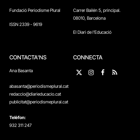
Fundació Periodisme Plural
Carrer Bailén 5, principal.
08010, Barcelona
ISSN 2339 - 9619
El Diari de l'Educació
CONTACTA'NS
CONNECTA
Ana Basanta
X
Instagram
Facebook
RSS
(Twitter)
abasanta@periodismeplural.cat
redaccio@diarieducacio.cat
publicitat@periodismeplural.cat
Telèfon:
932 311 247