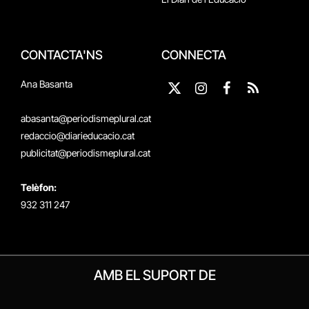
CONTACTA'NS
CONNECTA
Ana Basanta
X
Instagram
Facebook
RSS
(Twitter)
abasanta@periodismeplural.cat
redaccio@diarieducacio.cat
publicitat@periodismeplural.cat
Telèfon:
932 311 247
AMB EL SUPORT DE