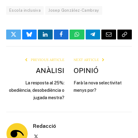
Escola inclusiva
Josep Gonzàlez-Cambray
Twitter
Bluesky
LinkedIn
Facebook
WhatsApp
Telegram
Email
Copy
Link
PREVIOUS ARTICLE
NEXT ARTICLE
ANÀLISI
OPINIÓ
La resposta al 25%:
Farà la nova selectivitat
obediència, desobediència o
menys por?
jugada mestra?
Redacció
X