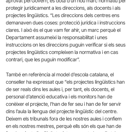
aprovat pel Govern, es dota d’un nou marc normatiu per
protegir jurídicament a les direccions, als docents i als
projectes lingüístics. “Les direccions dels centres ens
demanaven dues coses: protecció jurídica i instruccions
clares. I això és el que vam fer ahir, un marc perquè el
Departament assumeixi la responsabilitat i unes
instruccions on les direccions puguin verificar si els seus
projectes lingüístics compleixen la normativa i en cas
contrari, que les puguin modificar”.
També en referència al model d’escola catalana, el
conseller ha expressat que “els projectes lingüístics han
de ser reals dins les aules i, per tant, els docents, el
personal d’atenció educativa i els monitors han de
conèixer el projecte, l’han de fer seu i han de fer servir
dins l’aula la llengua del projecte lingüístic del centre.
Deixem els tribunals fora de les nostres aules i confiem
en els nostres mestres, perquè ells són els que han de