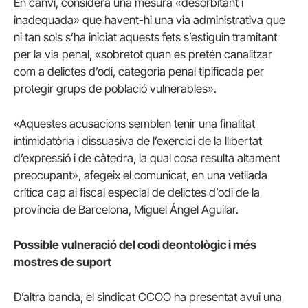
En canvi, considera una mesura «desorbitant i
inadequada» que havent-hi una via administrativa que
ni tan sols s’ha iniciat aquests fets s’estiguin tramitant
per la via penal, «sobretot quan es pretén canalitzar
com a delictes d’odi, categoria penal tipificada per
protegir grups de població vulnerables».
«Aquestes acusacions semblen tenir una finalitat
intimidatòria i dissuasiva de l’exercici de la llibertat
d’expressió i de càtedra, la qual cosa resulta altament
preocupant», afegeix el comunicat, en una vetllada
crítica cap al fiscal especial de delictes d’odi de la
província de Barcelona, Miguel Ángel Aguilar.
Possible vulneració del codi deontològic i més
mostres de suport
D’altra banda, el sindicat CCOO ha presentat avui una