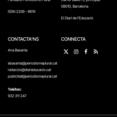
08010, Barcelona
ISSN 2339 - 9619
El Diari de l'Educació
CONTACTA'NS
CONNECTA
Ana Basanta
X
Instagram
Facebook
RSS
(Twitter)
abasanta@periodismeplural.cat
redaccio@diarieducacio.cat
publicitat@periodismeplural.cat
Telèfon:
932 311 247