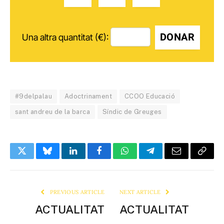
DONAR
Una altra quantitat (€):
#9delpalau
Adoctrinament
CCOO Educació
sant andreu de la barca
Síndic de Greuges
Twitter
Bluesky
LinkedIn
Facebook
WhatsApp
Telegram
Email
Copy
Link
PREVIOUS ARTICLE
NEXT ARTICLE
ACTUALITAT
ACTUALITAT