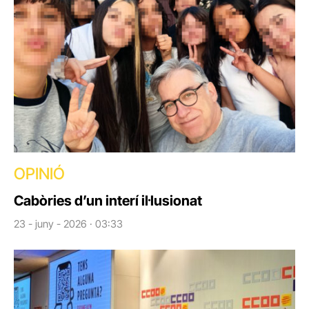
OPINIÓ
Cabòries d’un interí il·lusionat
23 - juny - 2026 · 03:33