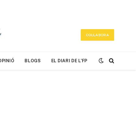
COL·LABORA
OPINIÓ
BLOGS
EL DIARI DE L’FP