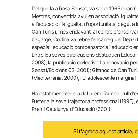
Pel que fa a Rosa Sensat, va ser el 1965 quan C
Mestres, convertida avui en associació. Igualme
a l’educació i la igualtat d’oportunitats, degut a
Can Tunis i, més endavant, al centre d’enseny
bagatge, Codina va rebre l’encàrreg del Depar
especial, educació compensatòria i educació en 
Entre les seves publicacions destaquen Educar en
2008); la publicació col·lectiva La renovació 
Sensat/Edicions 62, 2001); Gitanos de Can Tun
(Mediterrània, 2000), i El adolescente marginal:
Ha estat mereixedora del premi Ramon Llull d’
Fuster a la seva trajectòria professional (1995), 
Premi Catalunya d’Educació (2001).
Si t'agrada aquest article,