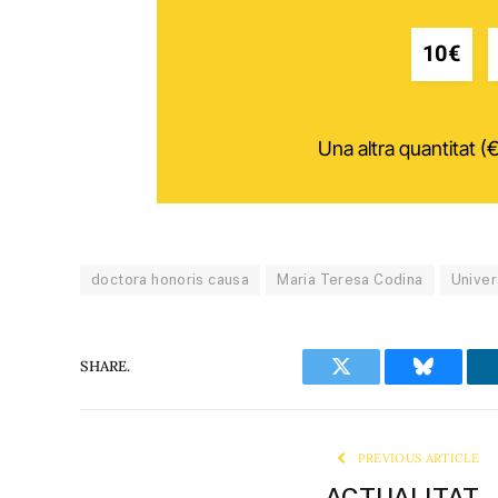
10€
Una altra quantitat (€
doctora honoris causa
Maria Teresa Codina
Univer
SHARE.
Twitter
Bluesky
PREVIOUS ARTICLE
ACTUALITAT