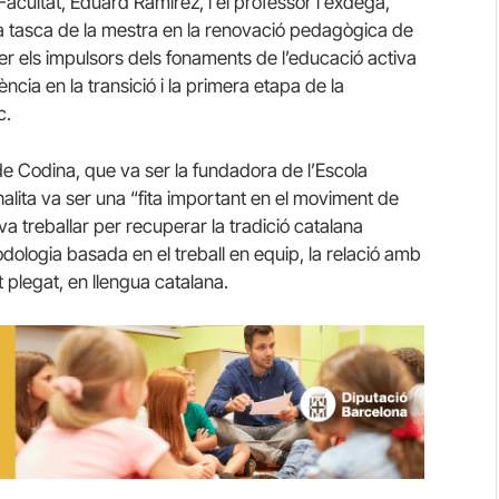
acultat, Eduard Ramírez, i el professor i exdegà,
a tasca de la mestra en la renovació pedagògica de
ser els impulsors dels fonaments de l’educació activa
ncia en la transició i la primera etapa de la
c.
e Codina, que va ser la fundadora de l’Escola
halita va ser una “fita important en el moviment de
 treballar per recuperar la tradició catalana
dologia basada en el treball en equip, la relació amb
ot plegat, en llengua catalana.