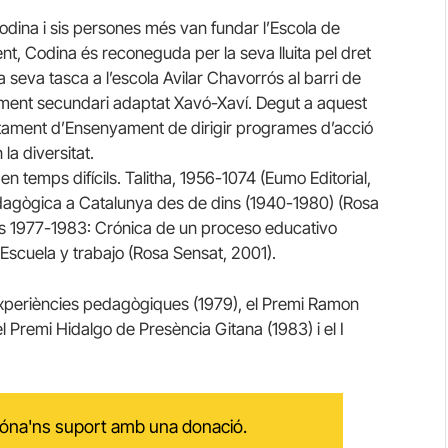
odina i sis persones més van fundar l’Escola de
nt, Codina és reconeguda per la seva lluita pel dret
 la seva tasca a l’escola Avilar Chavorrós al barri de
ament secundari adaptat Xavó-Xaví. Degut a aquest
tament d’Ensenyament de dirigir programes d’acció
la diversitat.
 temps difícils. Talitha, 1956-1074 (Eumo Editorial,
pedagògica a Catalunya des de dins (1940-1980) (Rosa
is 1977-1983: Crónica de un proceso educativo
 Escuela y trabajo (Rosa Sensat, 2001).
experiències pedagògiques (1979), el Premi Ramon
el Premi Hidalgo de Presència Gitana (1983) i el I
 dóna'ns suport amb una donació.