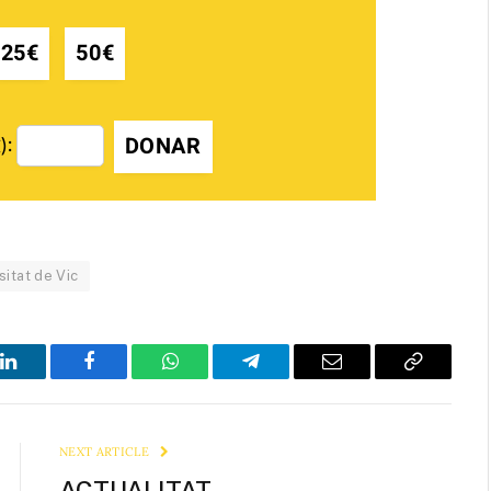
25€
50€
DONAR
):
sitat de Vic
LinkedIn
Facebook
WhatsApp
Telegram
Email
Copy
Link
NEXT ARTICLE
ACTUALITAT