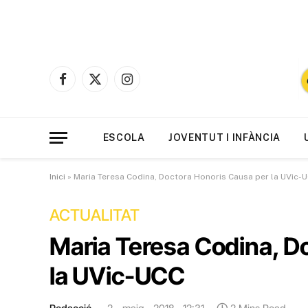
Facebook
X
Instagram
(Twitter)
ESCOLA
JOVENTUT I INFÀNCIA
Inici
»
Maria Teresa Codina, Doctora Honoris Causa per la UVic-
ACTUALITAT
Maria Teresa Codina, D
la UVic-UCC