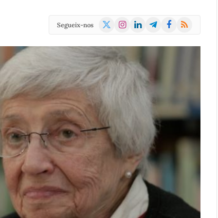
X
Instagram
LinkedIn
Telegram
Facebook
RSS
Segueix-nos
(Twitter)