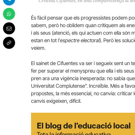
Cristina Cifuentes, en una compareixença al seu 
És fàcil pensar que els progressistes podem pos
sabem, però ho oblidem quan critiquem als ene
i als seus (atenció, els qui actuen com ella só
estan en tot l’
espectre electoral
). Però les soluc
veiem.
El sainet de Cifuentes va ser i segueix sent un 
fer per superar el menyspreu que ella i els seus
pren ara una vigència inesperada: no sabia que 
Universitat Complutense”. Increïble. Més a favo
propostes, la més essencial, no canvia: criticar l
canvis exigeixen, difícil.