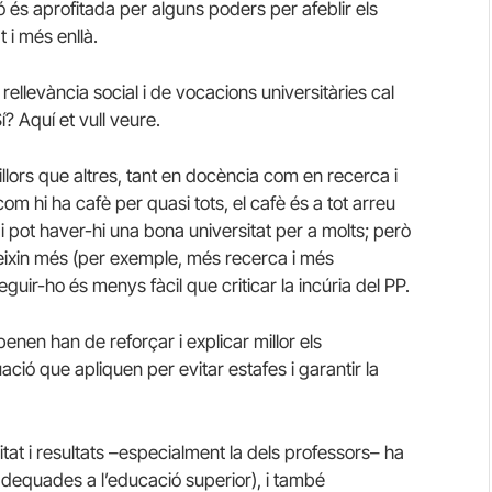
ió és aprofitada per alguns poders per afeblir els
t i més enllà.
 rellevància social i de vocacions universitàries cal
? Aquí et vull veure.
llors que altres, tant en docència com en recerca i
om hi ha cafè per quasi tots, el cafè és a tot arreu
 i pot haver-hi una bona universitat per a molts; però
mereixin més (per exemple, més recerca i més
uir-ho és menys fàcil que criticar la incúria del PP.
epenen han de reforçar i explicar millor els
ció que apliquen per evitar estafes i garantir la
itat i resultats –especialment la dels professors– ha
adequades a l’educació superior), i també