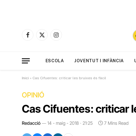
Facebook
X
Instagram
(Twitter)
ESCOLA
JOVENTUT I INFÀNCIA
Inici
»
Cas Cifuentes: criticar les bruixes és fàcil
OPINIÓ
Cas Cifuentes: criticar l
Redacció
14 - maig - 2018 · 21:25
7 Mins Read