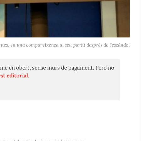
ntes, en una compareixença al seu partit després de l'escàndol
me en obert, sense murs de pagament. Però no
st editorial.