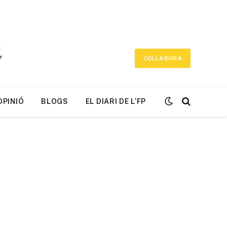
COL·LABORA
OPINIÓ
BLOGS
EL DIARI DE L’FP