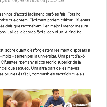
partit després de l’escàndol | eldiario.es
ar-nos d’acord fàcilment, però és fals. Tots ho
mics que creem. Fàcilment podem criticar Cifuentes
n més dels que reconeixem, i en major i menor mesura
ions… ai las, d’acords fàcils, cap ni un. Al final ho
test: sobre quant d’esforç estem realment disposats a
 –molts– senten per la universitat. Una part d’això
Cifuentes “pertany al cos tècnic superior de la
r del que segueix. Una altra part de les meves
es bruixes és fàcil, compartir els sacrificis que els