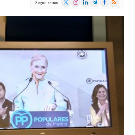
X
Instagram
LinkedIn
Telegram
Facebook
RSS
Segueix-nos
(Twitter)