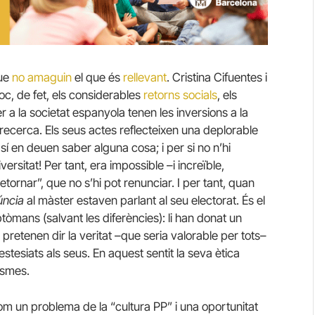
que
no amaguin
el que és
rellevant
. Cristina Cifuentes i
oc, de fet, els considerables
retorns socials
, els
er a la societat espanyola tenen les inversions a la
i recerca. Els seus actes reflecteixen una deplorable
 sí en deuen saber alguna cosa; i per si no n’hi
ersitat! Per tant, era impossible –i increïble,
etornar”, que no s’hi pot renunciar. I per tant, quan
úncia
al màster estaven parlant al seu electorat. És el
ptòmans (salvant les diferències): li han donat un
 pretenen dir la veritat –que seria valorable per tots–
tesiats als seus. En aquest sentit la seva ètica
ismes.
m un problema de la “cultura PP” i una oportunitat