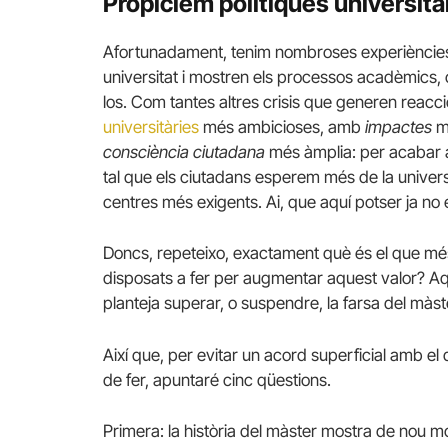
Propiciem polítiques universit
Afortunadament, tenim nombroses experiències qu
universitat i mostren els processos acadèmics, c
los. Com tantes altres crisis que generen reacc
universitàries
més ambicioses, amb
impactes
mé
consciència ciutadana
més àmplia: per acabar a
tal que els ciutadans esperem més de la universi
centres més exigents. Ai, que aquí potser ja no
Doncs, repeteixo, exactament què és el que més 
disposats a fer per augmentar aquest valor? Aqu
planteja superar, o suspendre, la farsa del màst
Així que, per evitar un acord superficial amb el 
de fer, apuntaré cinc qüestions.
Primera: la història del màster mostra de nou mo