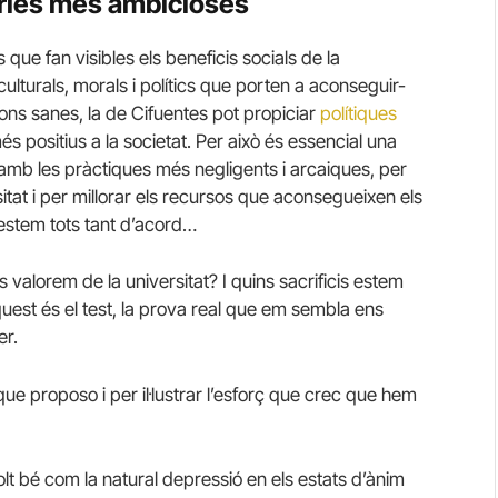
àries més ambicioses
e fan visibles els beneficis socials de la
ulturals, morals i polítics que porten a aconseguir-
ions sanes, la de Cifuentes pot propiciar
polítiques
s positius a la societat. Per això és essencial una
mb les pràctiques més negligents i arcaiques, per
tat i per millorar els recursos que aconsegueixen els
 estem tots tant d’acord…
valorem de la universitat? I quins sacrificis estem
est és el test, la prova real que em sembla ens
er.
que proposo i per il·lustrar l’esforç que crec que hem
lt bé com la natural depressió en els estats d’ànim