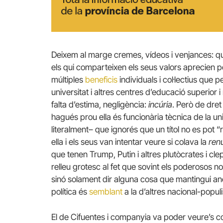
Deixem al marge cremes, vídeos i venjances: 
els qui comparteixen els seus valors aprecien p
múltiples
beneficis
individuals i col·lectius que p
universitat i altres centres d’educació superior 
falta d’estima, negligència:
incúria
. Però de dret
hagués prou ella és funcionària tècnica de la univ
literalment– que ignorés que un títol no es pot “r
ella i els seus van intentar veure si colava la
ren
que tenen Trump, Putin i altres plutòcrates i cle
relleu grotesc al fet que sovint els poderosos no
sinó solament dir alguna cosa que mantingui anes
política és
semblant
a la d’altres nacional-popul
El de Cifuentes i companyia va poder veure’s co