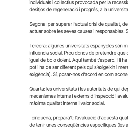
individuals i col·lectius provocada per la recess
desitjos de regeneració i progrés, a la universita
Segona: per superar l’actual crisi de qualitat, de
actuar sobre les seves causes i responsables. Sí
Tercera: algunes universitats espanyoles són mi
influència social. Prou doncs de pretendre que c
igual de bo o dolent. Aquí també t’espero. Hi ha
pot i ha de ser diferent pels qui s’exigeixin i 
exigència). Sí, posar-nos d’acord en com aconseg
Quarta: les universitats i les autoritats de qui d
mecanismes interns i externs d’inspecció i avalua
màxima qualitat interna i valor social.
I cinquena, prepara’t: l’avaluació d’aquesta qual
de tenir unes conseqüències específiques (les 