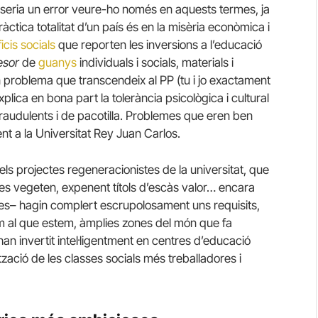
rò seria un error veure-ho només en aquests termes, ja
ràctica totalitat d’un país és en la misèria econòmica i
icis socials
que reporten les inversions a l’educació
esor
de
guanys
individuals i socials, materials i
n problema que transcendeix al PP (tu i jo exactament
plica en bona part la tolerància psicològica i cultural
fraudulents i de pacotilla. Problemes que eren ben
t a la Universitat Rey Juan Carlos.
els projectes regeneracionistes de la universitat, que
es vegeten, expenent títols d’escàs valor… encara
tes– hagin complert escrupolosament uns requisits,
m al que estem, àmplies zones del món que fa
invertit intel·ligentment en centres d’educació
tzació de les classes socials més treballadores i