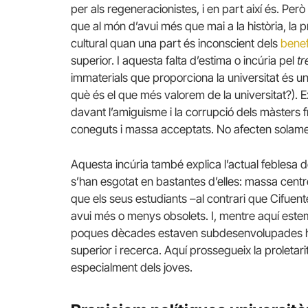
per als regeneracionistes, i en part així és. Pe
que al món d’avui més que mai a la història, la p
cultural quan una part és inconscient dels
benef
superior. I aquesta falta d’estima o incúria pel
tr
immaterials que proporciona la universitat és u
què és el que més valorem de la universitat?). Ex
davant l’amiguisme i la corrupció dels màsters 
coneguts i massa acceptats. No afecten solamen
Aquesta incúria també explica l’actual feblesa d
s’han esgotat en bastantes d’elles: massa centr
que els seus estudiants –al contrari que Cifuen
avui més o menys obsolets. I, mentre aquí este
poques dècades estaven subdesenvolupades han 
superior i recerca. Aquí prossegueix la proletari
especialment dels joves.