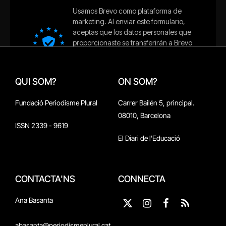
QUI SOM?
ON SOM?
Fundació Periodisme Plural
Carrer Bailén 5, principal.
08010, Barcelona
ISSN 2339 - 9619
El Diari de l'Educació
CONTACTA'NS
CONNECTA
Ana Basanta
X
Instagram
Facebook
RSS
(Twitter)
abasanta@periodismeplural.cat