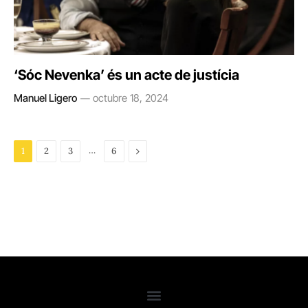
‘Sóc Nevenka’ és un acte de justícia
Manuel Ligero
octubre 18, 2024
…
Next
1
2
3
6