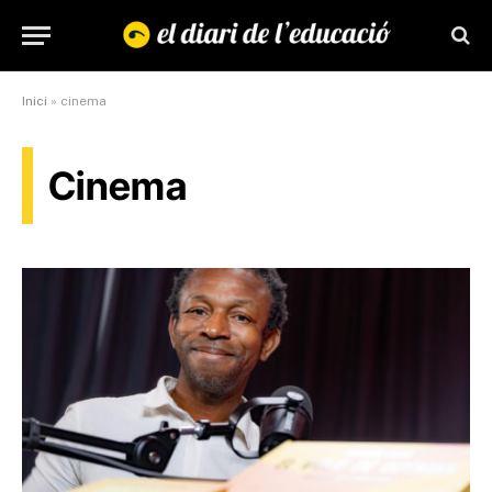
Inici
»
cinema
Cinema