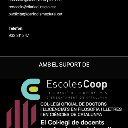
redaccio@diarieducacio.cat
publicitat@periodismeplural.cat
Telèfon:
932 311 247
AMB EL SUPORT DE