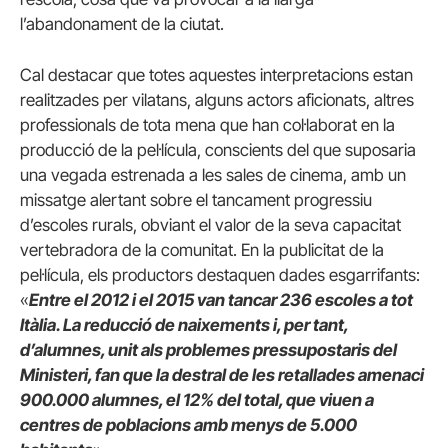
l’abandonament de la ciutat.
Cal destacar que totes aquestes interpretacions estan
realitzades per vilatans, alguns actors aficionats, altres
professionals de tota mena que han col·laborat en la
producció de la pel·lícula, conscients del que suposaria
una vegada estrenada a les sales de cinema, amb un
missatge alertant sobre el tancament progressiu
d’escoles rurals, obviant el valor de la seva capacitat
vertebradora de la comunitat. En la publicitat de la
pel·lícula, els productors destaquen dades esgarrifants:
«
Entre el 2012 i el 2015 van tancar 236 escoles a tot
Itàlia. La reducció de naixements i, per tant,
d’alumnes, unit als problemes pressupostaris del
Ministeri, fan que la destral de les retallades amenaci
900.000 alumnes, el 12% del total, que viuen a
centres de poblacions amb menys de 5.000