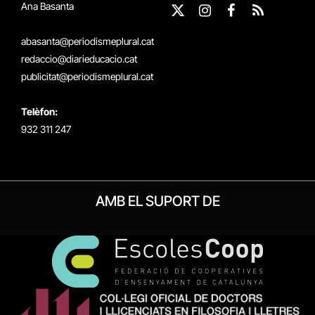
Ana Basanta
X
Instagram
Facebook
RSS
(Twitter)
abasanta@periodismeplural.cat
redaccio@diarieducacio.cat
publicitat@periodismeplural.cat
Telèfon:
932 311 247
AMB EL SUPORT DE