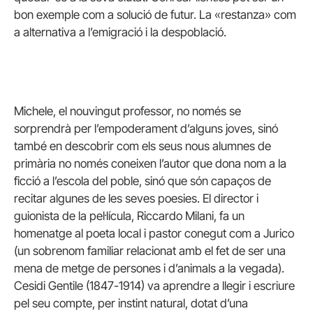
bon exemple com a solució de futur. La «restanza» com
a alternativa a l’emigració i la despoblació.
Michele, el nouvingut professor, no només se
sorprendrà per l’empoderament d’alguns joves, sinó
també en descobrir com els seus nous alumnes de
primària no només coneixen l’autor que dona nom a la
ficció a l’escola del poble, sinó que són capaços de
recitar algunes de les seves poesies. El director i
guionista de la pel·lícula, Riccardo Milani, fa un
homenatge al poeta local i pastor conegut com a Jurico
(un sobrenom familiar relacionat amb el fet de ser una
mena de metge de persones i d’animals a la vegada).
Cesidi Gentile (1847-1914) va aprendre a llegir i escriure
pel seu compte, per instint natural, dotat d’una