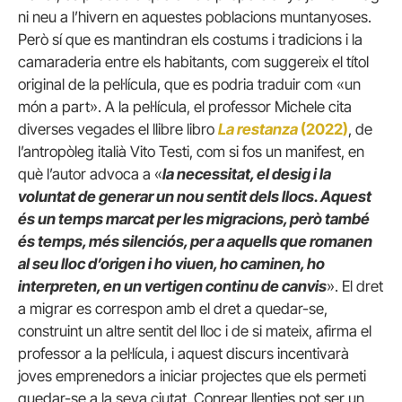
ni neu a l’hivern en aquestes poblacions muntanyoses.
Però sí que es mantindran els costums i tradicions i la
camaraderia entre els habitants, com suggereix el títol
original de la pel·lícula, que es podria traduir com «un
món a part». A la pel·lícula, el professor Michele cita
diverses vegades el llibre libro
La restanza
(2022)
, de
l’antropòleg italià Vito Testi, com si fos un manifest, en
què l’autor advoca a «
la necessitat, el desig i la
voluntat de generar un nou sentit dels llocs. Aquest
és un temps marcat per les migracions, però també
és temps, més silenciós, per a aquells que romanen
al seu lloc d’origen i ho viuen, ho caminen, ho
interpreten, en un vertigen continu de canvis
». El dret
a migrar es correspon amb el dret a quedar-se,
construint un altre sentit del lloc i de si mateix, afirma el
professor a la pel·lícula, i aquest discurs incentivarà
joves emprenedors a iniciar projectes que els permeti
quedar-se a la seva ciutat. Conrear llenties pot ser un