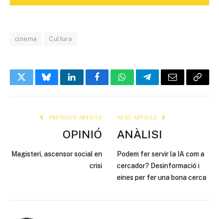
cinema
Cultura
Twitter
Bluesky
LinkedIn
Facebook
WhatsApp
Telegram
Email
Copy
Link
PREVIOUS ARTICLE
NEXT ARTICLE
OPINIÓ
ANÀLISI
Magisteri, ascensor social en
Podem fer servir la IA com a
crisi
cercador? Desinformació i
eines per fer una bona cerca