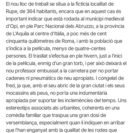
El nou lloc de treball se situa a la fictícia localitat de
Rupe, de 364 habitants, encara que en aquest cas és
important indicar que està rodada al municipi medieval
d’Opi, en ple Parc Nacional dels Abruzzo, a la província
de L’Aquila al centre d’Itàlia, a poc més de cent
cinquanta quilòmetres de Roma, i amb la població que
s’indica a la pel·lícula, menys de quatre-centes
persones. El trasllat s’efectua en ple hivern, just a l’inici
de la pel·lícula, enmig d’un gran torb, i per això deixarà el
nou professor embussat a la carretera per no portar
cadenes ni pneumàtics de neu apropiats. I congelat de
fred, ja que, amb el seu abric de la gran ciutat i els seus
mocassins als peus, no porta una indumentària
apropiada per suportar les inclemències del temps. Uns
estereotips associats als urbanites, coherents en una
comèdia familiar que traspua una gran dosi de
versemblança, especialment quan li indiquen en arribar
que l’han enganyat amb la qualitat de les rodes que