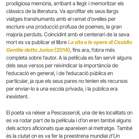
prodigiosa memòria, arribant a llegir i memoritzar els
clàssics de la literatura. Va aprofitar els seus llargs
viatges transhumants amb el ramat d’ovelles per
escriure una producció profusa de poemes, la gran
majoria perduts. Coincidint amb el centenari de la seva
mort es va publicar el llibre
La vita e le opere di Cesidio
Gentile detto Jurico
(2014)
, fins ara, l’obra més
completa sobre l’autor. A la pel·lícula es fan servir alguns
dels seus versos per reivindicar la importància de
l’educació en general, i de l’educació pública en
particular, ja que els seus pares no tenien els recursos
per enviar-lo a una escola privada, i la pública era
inexistent.
El poeta va néixer a Pescasseroli, una de les localitats on
es va rodar part de la pel·lícula i d’on eren també alguns
dels actors aficionats que apareixen al metratge. També
és la ciutat on es va fer la preestrena mundial
d’Un