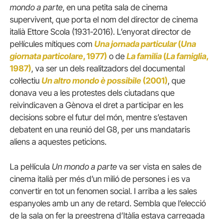
mondo a parte
, en una petita sala de cinema
supervivent, que porta el nom del director de cinema
italià Ettore Scola (1931-2016). L’enyorat director de
pel·lícules mítiques com
Una jornada particular
(
Una
giornata particolare
, 1977)
o de
La familia
(
La famiglia
,
1987)
, va ser un dels realitzadors del documental
col·lectiu
Un altro mondo è possibile
(2001)
, que
donava veu a les protestes dels ciutadans que
reivindicaven a Gènova el dret a participar en les
decisions sobre el futur del món, mentre s’estaven
debatent en una reunió del G8, per uns mandataris
aliens a aquestes peticions.
La pel·lícula
Un mondo a parte
va ser vista en sales de
cinema italià per més d’un milió de persones i es va
convertir en tot un fenomen social. I arriba a les sales
espanyoles amb un any de retard. Sembla que l’elecció
de la sala on fer la preestrena d’Itàlia estava carregada