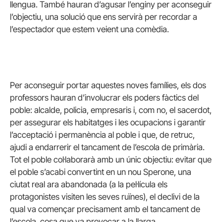
llengua. També hauran d’agusar l’enginy per aconseguir
l’objectiu, una solució que ens servirà per recordar a
l’espectador que estem veient una comèdia.
Per aconseguir portar aquestes noves famílies, els dos
professors hauran d’involucrar els poders fàctics del
poble: alcalde, policia, empresaris i, com no, el sacerdot,
per assegurar els habitatges i les ocupacions i garantir
l’acceptació i permanència al poble i que, de retruc,
ajudi a endarrerir el tancament de l’escola de primària.
Tot el poble col·laborarà amb un únic objectiu: evitar que
el poble s’acabi convertint en un nou Sperone, una
ciutat real ara abandonada (a la pel·lícula els
protagonistes visiten les seves ruïnes), el declivi de la
qual va començar precisament amb el tancament de
l’escola, cosa que va provocar a la llarga