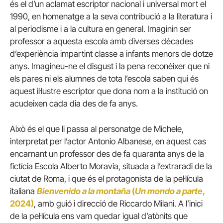
és el d’un aclamat escriptor nacional i universal mort el
1990, en homenatge a la seva contribució a la literatura i
al periodisme i a la cultura en general. Imaginin ser
professor a aquesta escola amb diverses dècades
d’experiència impartint classe a infants menors de dotze
anys. Imagineu-ne el disgust i la pena reconèixer que ni
els pares ni els alumnes de tota l’escola saben qui és
aquest il·lustre escriptor que dona nom a la institució on
acudeixen cada dia des de fa anys.
Això és el que li passa al personatge de Michele,
interpretat per l’actor Antonio Albanese, en aquest cas
encarnant un professor des de fa quaranta anys de la
fictícia Escola Alberto Moravia, situada a l’extraradi de la
ciutat de Roma, i que és el protagonista de la pel·lícula
italiana
Bienvenido a la montaña
(
Un mondo a parte
,
2024)
, amb guió i direcció de Riccardo Milani. A l’inici
de la pel·lícula ens vam quedar igual d’atònits que