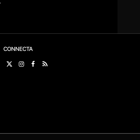
CONNECTA
X
Instagram
Facebook
RSS
(Twitter)