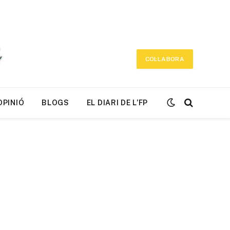
COL·LABORA
OPINIÓ
BLOGS
EL DIARI DE L’FP