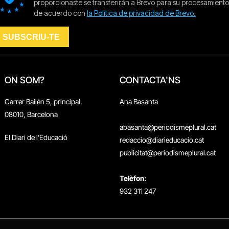
ON SOM?
CONTACTA'NS
Carrer Bailén 5, principal.
Ana Basanta
08010, Barcelona
abasanta@periodismeplural.cat
El Diari de l'Educació
redaccio@diarieducacio.cat
publicitat@periodismeplural.cat
Telèfon:
932 311 247