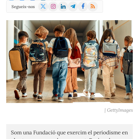
X
Instagram
LinkedIn
Telegram
Facebook
RSS
Segueix-nos
(Twitter)
| GettyImages
Som una Fundació que exercim el periodisme en