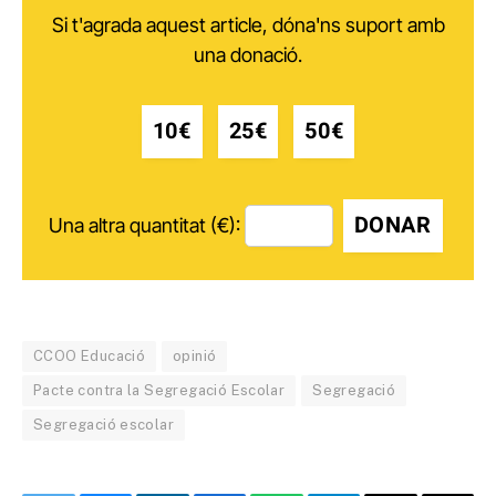
Si t'agrada aquest article, dóna'ns suport amb
una donació.
10€
25€
50€
DONAR
Una altra quantitat (€):
CCOO Educació
opinió
Pacte contra la Segregació Escolar
Segregació
Segregació escolar