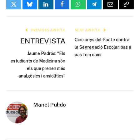
Twitter
Bluesky
LinkedIn
Facebook
WhatsApp
Telegram
Email
Copy
Link
PREVIOUS ARTICLE
NEXT ARTICLE
ENTREVISTA
Cinc anys del Pacte contra
la Segregació Escolar, pas a
Jaume Padrós: “Els
pas fem camí
estudiants de Medicina són
els que prenen més
analgèsics i ansiolítics”
Manel Pulido