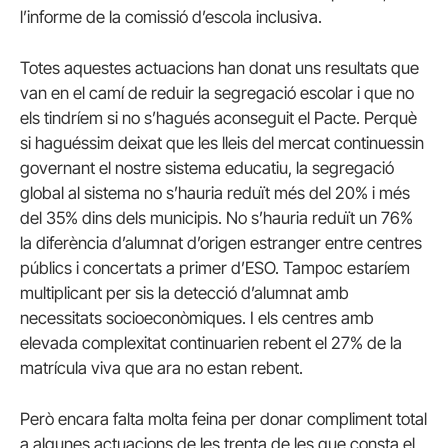
l’informe de la comissió d’escola inclusiva.
Totes aquestes actuacions han donat uns resultats que
van en el camí de reduir la segregació escolar i que no
els tindríem si no s’hagués aconseguit el Pacte. Perquè
si haguéssim deixat que les lleis del mercat continuessin
governant el nostre sistema educatiu, la segregació
global al sistema no s’hauria reduït més del 20% i més
del 35% dins dels municipis. No s’hauria reduït un 76%
la diferència d’alumnat d’origen estranger entre centres
públics i concertats a primer d’ESO. Tampoc estaríem
multiplicant per sis la detecció d’alumnat amb
necessitats socioeconòmiques. I els centres amb
elevada complexitat continuarien rebent el 27% de la
matrícula viva que ara no estan rebent.
Però encara falta molta feina per donar compliment total
a algunes actuacions de les trenta de les que consta el