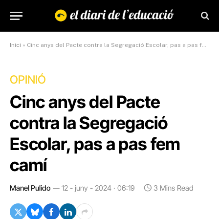
Inici
»
Cinc anys del Pacte contra la Segregació Escolar, pas a pas fem camí
OPINIÓ
Cinc anys del Pacte
contra la Segregació
Escolar, pas a pas fem
camí
Manel Pulido
12 - juny - 2024 · 06:19
3 Mins Read