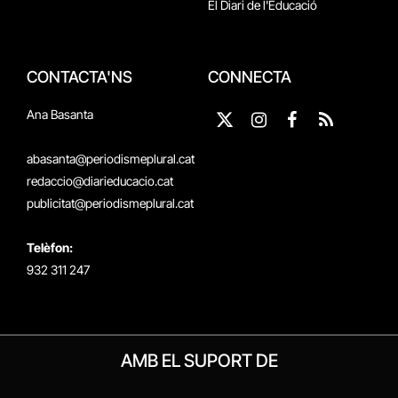
El Diari de l'Educació
CONTACTA'NS
CONNECTA
Ana Basanta
X
Instagram
Facebook
RSS
(Twitter)
abasanta@periodismeplural.cat
redaccio@diarieducacio.cat
publicitat@periodismeplural.cat
Telèfon:
932 311 247
AMB EL SUPORT DE