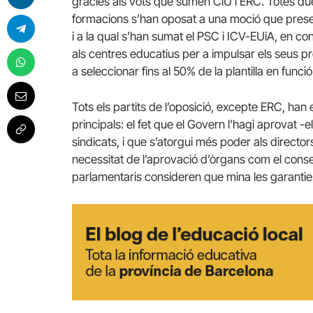
gràcies als vots que sumen CiU i ERC. Totes du
formacions s’han oposat a una moció que prese
i a la qual s’han sumat el PSC i ICV-EUiA, en 
als centres educatius per a impulsar els seus pr
a seleccionar fins al 50% de la plantilla en funci
Tots els partits de l’oposició, excepte ERC, han
principals: el fet que el Govern l’hagi aprovat -
sindicats, i que s’atorgui més poder als director
necessitat de l’aprovació d’òrgans com el consel
parlamentaris consideren que mina les garanties