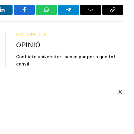
LinkedIn
Facebook
WhatsApp
Telegram
Email
Copy
Link
NEXT ARTICLE
OPINIÓ
Conflicte universitari: sense por per a que tot
canvïi
X
(Twitte