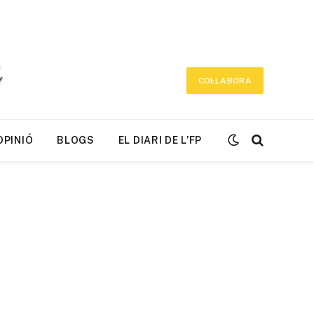
COL·LABORA
OPINIÓ
BLOGS
EL DIARI DE L’FP