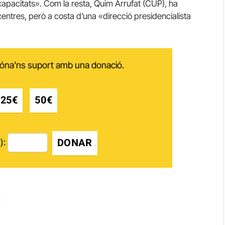
 i capacitats». Com la resta, Quim Arrufat (CUP), ha
centres, però a costa d’una «direcció presidencialista
 dóna'ns suport amb una donació.
25€
50€
DONAR
):