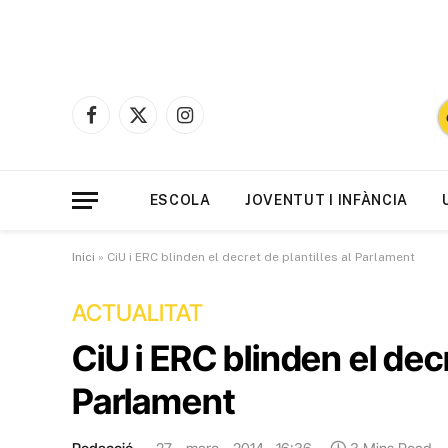
Facebook
X
Instagram
(Twitter)
ESCOLA
JOVENTUT I INFÀNCIA
Inici
»
CiU i ERC blinden el decret de plantilles al Parlament
ACTUALITAT
CiU i ERC blinden el decr
Parlament