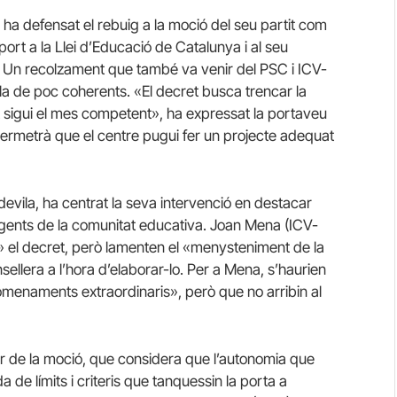
ha defensat el rebuig a la moció del seu partit com
ort a la Llei d’Educació de Catalunya i al seu
. Un recolzament que també va venir del PSC i ICV-
lla de poc coherents. «El decret busca trencar la
at sigui el mes competent», ha expressat la portaveu
rmetrà que el centre pugui fer un projecte adequat
evila, ha centrat la seva intervenció en destacar
 agents de la comunitat educativa. Joan Mena (ICV-
» el decret, però lamenten el «menysteniment de la
nsellera a l’hora d’elaborar-lo. Per a Mena, s’haurien
menaments extraordinaris», però que no arribin al
sor de la moció, que considera que l’autonomia que
e límits i criteris que tanquessin la porta a