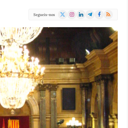
X
Instagram
LinkedIn
Telegram
Facebook
RSS
Segueix-nos
(Twitter)