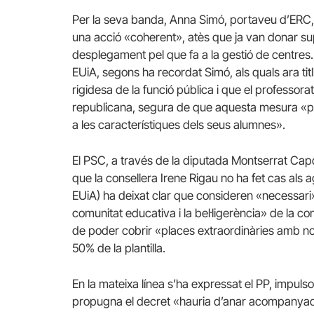
Per la seva banda, Anna Simó, portaveu d’ERC, 
una acció «coherent», atès que ja van donar sup
desplegament pel que fa a la gestió de centres
EUiA, segons ha recordat Simó, als quals ara tit
rigidesa de la funció pública i que el professor
republicana, segura de que aquesta mesura «pe
a les característiques dels seus alumnes».
El PSC, a través de la diputada Montserrat Capd
que la consellera Irene Rigau no ha fet cas als
EUiA) ha deixat clar que consideren «necessari
comunitat educativa i la bel·ligerència» de la co
de poder cobrir «places extraordinàries amb no
50% de la plantilla.
En la mateixa línea s’ha expressat el PP, impul
propugna el decret «hauria d’anar acompanyada d