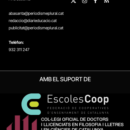
X
Instagram
Facebook
RSS
(Twitter)
abasanta@periodismeplural.cat
redaccio@diarieducacio.cat
publicitat@periodismeplural.cat
Telèfon:
932 311 247
AMB EL SUPORT DE