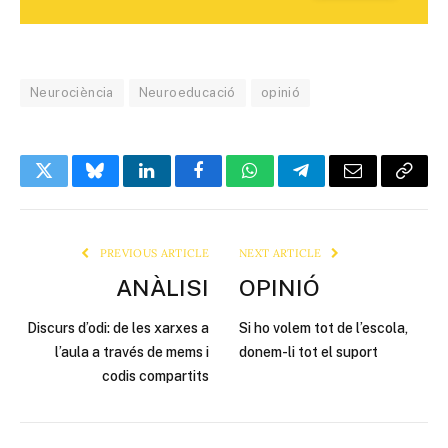
Neurociència
Neuroeducació
opinió
Twitter
Bluesky
LinkedIn
Facebook
WhatsApp
Telegram
Email
Copy
Link
PREVIOUS ARTICLE
NEXT ARTICLE
ANÀLISI
OPINIÓ
Discurs d’odi: de les xarxes a
Si ho volem tot de l’escola,
l’aula a través de mems i
donem-li tot el suport
codis compartits