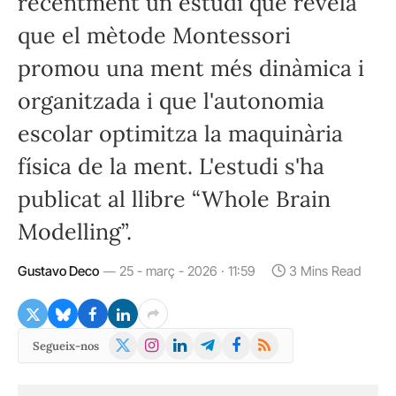
recentment un estudi que revela
que el mètode Montessori
promou una ment més dinàmica i
organitzada i que l'autonomia
escolar optimitza la maquinària
física de la ment. L'estudi s'ha
publicat al llibre “Whole Brain
Modelling”.
Gustavo Deco
25 - març - 2026 · 11:59
3 Mins Read
X
Instagram
LinkedIn
Telegram
Facebook
RSS
Segueix-nos
(Twitter)