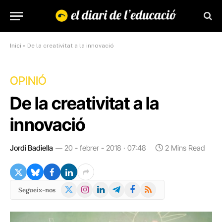
Inici
»
De la creativitat a la innovació
OPINIÓ
De la creativitat a la
innovació
Jordi Badiella
20 - febrer - 2018 · 07:48
2 Mins Read
X
Instagram
LinkedIn
Telegram
Facebook
RSS
Segueix-nos
(Twitter)