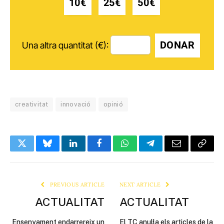
10€
25€
50€
DONAR
Una altra quantitat (€):
creativitat
innovació
opinió
Twitter
Bluesky
LinkedIn
Facebook
WhatsApp
Telegram
Email
Copy
Link
PREVIOUS ARTICLE
NEXT ARTICLE
ACTUALITAT
ACTUALITAT
Ensenyament endarrereix un
El TC anul·la els articles de la