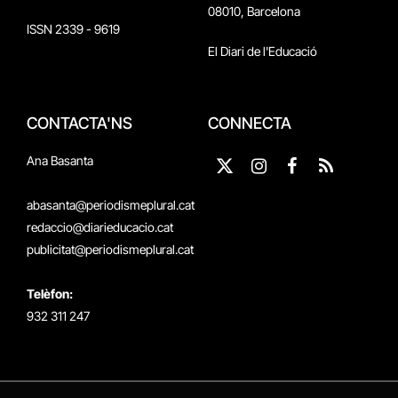
08010, Barcelona
ISSN 2339 - 9619
El Diari de l'Educació
CONTACTA'NS
CONNECTA
Ana Basanta
X
Instagram
Facebook
RSS
(Twitter)
abasanta@periodismeplural.cat
redaccio@diarieducacio.cat
publicitat@periodismeplural.cat
Telèfon:
932 311 247