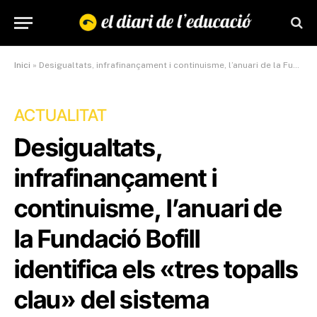
Inici
»
Desigualtats, infrafinançament i continuisme, l’anuari de la Fundació Bofill identifica els “tres topalls clau” del sistema educatiu català
ACTUALITAT
Desigualtats,
infrafinançament i
continuisme, l’anuari de
la Fundació Bofill
identifica els «tres topalls
clau» del sistema