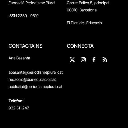
Fundació Periodisme Plural
Carrer Bailén 5, principal.
08010, Barcelona
ISSN 2339 - 9619
El Diari de l'Educació
CONTACTA'NS
CONNECTA
Ana Basanta
X
Instagram
Facebook
RSS
(Twitter)
abasanta@periodismeplural.cat
redaccio@diarieducacio.cat
publicitat@periodismeplural.cat
Telèfon:
932 311 247