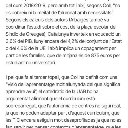
del curs 2018/2019, però amb tot i així, segons Coll, “no
es cobreix ni la meitat de l’alumnat amb necessitats”.
Segons els càlculs dels autors (Albaigés també va
coordinar l’estudi sobre el cost de la plaça escolar del
Síndic de Greuges), Catalunya inverteix en educació un
3,6% del PIB, lluny encara del 4,2% del conjunt de l’Estat
o del 4,6% de la UE, i això implica un copagament per
part de les famílies, que de mitjana és de 875 euros per
estudiant no universitari.
I pel que fa al tercer topall, que Coll ha definit com una
“visió de l’aprenentatge molt allunyada del que significa
aprendre avui”, el catedràtic de la UAB ho ha
argumentat afirmant que el currículum està
sobrecarregat, que l’autonomia de centres no sigui real,
ja que no poden adaptar part d’aquest currículum, que
les TIC encara estiguin molt desaprofitades ja que no es
fan servir per pensar contextos d’aprenentatge, que les