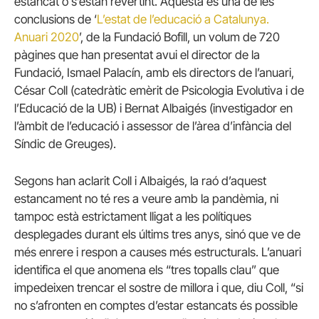
estancat o s’estan revertint. Aquesta és una de les
conclusions de ‘
L’estat de l’educació a Catalunya.
Anuari 2020
’, de la Fundació Bofill, un volum de 720
pàgines que han presentat avui el director de la
Fundació, Ismael Palacín, amb els directors de l’anuari,
César Coll (catedràtic emèrit de Psicologia Evolutiva i de
l’Educació de la UB) i Bernat Albaigés (investigador en
l’àmbit de l’educació i assessor de l’àrea d’infància del
Síndic de Greuges).
Segons han aclarit Coll i Albaigés, la raó d’aquest
estancament no té res a veure amb la pandèmia, ni
tampoc està estrictament lligat a les polítiques
desplegades durant els últims tres anys, sinó que ve de
més enrere i respon a causes més estructurals. L’anuari
identifica el que anomena els “tres topalls clau” que
impedeixen trencar el sostre de millora i que, diu Coll, “si
no s’afronten en comptes d’estar estancats és possible