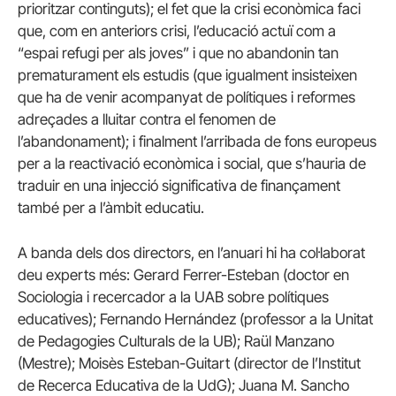
prioritzar continguts); el fet que la crisi econòmica faci
que, com en anteriors crisi, l’educació actuï com a
“espai refugi per als joves” i que no abandonin tan
prematurament els estudis (que igualment insisteixen
que ha de venir acompanyat de polítiques i reformes
adreçades a lluitar contra el fenomen de
l’abandonament); i finalment l’arribada de fons europeus
per a la reactivació econòmica i social, que s’hauria de
traduir en una injecció significativa de finançament
també per a l’àmbit educatiu.
A banda dels dos directors, en l’anuari hi ha col·laborat
deu experts més: Gerard Ferrer-Esteban (doctor en
Sociologia i recercador a la UAB sobre polítiques
educatives); Fernando Hernández (professor a la Unitat
de Pedagogies Culturals de la UB); Raül Manzano
(Mestre); Moisès Esteban-Guitart (director de l’Institut
de Recerca Educativa de la UdG); Juana M. Sancho