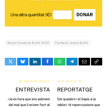
DONAR
Una altra quantitat (€):
Anuari Fundació Bofill 2020
Fundació Jaume Bofill
Twitter
Bluesky
LinkedIn
Facebook
WhatsApp
Telegram
Email
Copy
Link
PREVIOUS ARTICLE
NEXT ARTICLE
ENTREVISTA
REPORTATGE
«Ja és hora que ens adonem
Del quadern i el llapis a la
del mal que li estem fent al
tablet: té repercussions que