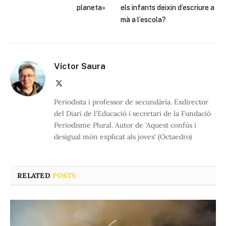
planeta»
els infants deixin d’escriure a
mà a l’escola?
Víctor Saura
X
(Twitter)
Periodista i professor de secundària. Exdirector
del Diari de l'Educació i secretari de la Fundació
Periodisme Plural. Autor de 'Aquest confús i
desigual món explicat als joves' (Octaedro)
RELATED
POSTS