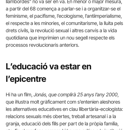
llambordes” no va ser en va. En menor o major mesura,
a partir del 68 comença a parlar-se i a organitzar-se el
feminisme, el pacifisme, l’ecologisme, l’antiimperialisme,
el respecte a les minories, el comunitarisme, la lluita pels
drets civils, la revolució sexual i altres canvis a la vida
quotidiana que imprimien un nou segell respecte els
processos revolucionaris anteriors.
L’educació va estar en
l’epicentre
Hi ha un film,
Jonás, que complirà 25 anys l’any 2000
,
que il·lustra molt gràficament com s’entenien aleshores
les alternatives educatives en clau llibertària-ecologista:
relacions sexuals més obertes, treball artesanal i a la
granja, educació dels fills per part de la pròpia família,