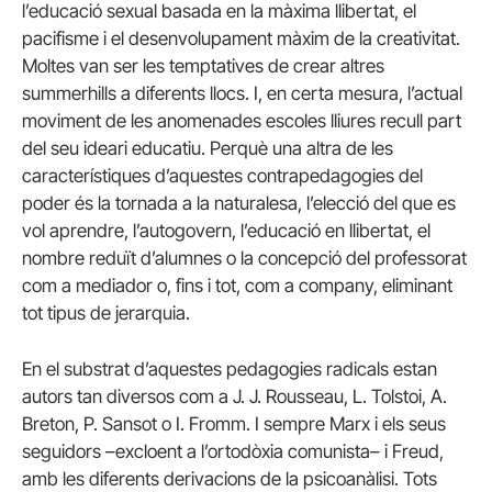
l’educació sexual basada en la màxima llibertat, el
pacifisme i el desenvolupament màxim de la creativitat.
Moltes van ser les temptatives de crear altres
summerhills a diferents llocs. I, en certa mesura, l’actual
moviment de les anomenades escoles lliures recull part
del seu ideari educatiu. Perquè una altra de les
característiques d’aquestes contrapedagogies del
poder és la tornada a la naturalesa, l’elecció del que es
vol aprendre, l’autogovern, l’educació en llibertat, el
nombre reduït d’alumnes o la concepció del professorat
com a mediador o, fins i tot, com a company, eliminant
tot tipus de jerarquia.
En el substrat d’aquestes pedagogies radicals estan
autors tan diversos com a J. J. Rousseau, L. Tolstoi, A.
Breton, P. Sansot o I. Fromm. I sempre Marx i els seus
seguidors –excloent a l’ortodòxia comunista– i Freud,
amb les diferents derivacions de la psicoanàlisi. Tots