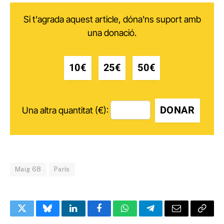
Si t'agrada aquest article, dóna'ns suport amb
una donació.
10€
25€
50€
DONAR
Una altra quantitat (€):
Maig 68
París
Twitter
Bluesky
LinkedIn
Facebook
WhatsApp
Telegram
Email
Copy