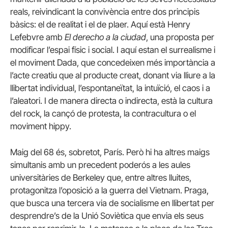
reals, reivindicant la convivència entre dos principis
bàsics: el de realitat i el de plaer. Aquí està Henry
Lefebvre amb
El derecho a la ciudad
, una proposta per
modificar l’espai físic i social. I aquí estan el surrealisme i
el moviment Dada, que concedeixen més importància a
l’acte creatiu que al producte creat, donant via lliure a la
llibertat individual, l’espontaneïtat, la intuïció, el caos i a
l’aleatori. I de manera directa o indirecta, està la cultura
del rock, la cançó de protesta, la contracultura o el
moviment hippy.
Maig del 68 és, sobretot, París. Però hi ha altres maigs
simultanis amb un precedent poderós a les aules
universitàries de Berkeley que, entre altres lluites,
protagonitza l’oposició a la guerra del Vietnam. Praga,
que busca una tercera via de socialisme en llibertat per
desprendre’s de la Unió Soviètica que envia els seus