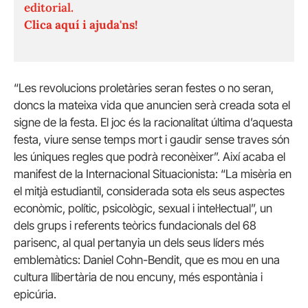
editorial.
Clica aquí i ajuda'ns!
“Les revolucions proletàries seran festes o no seran,
doncs la mateixa vida que anuncien serà creada sota el
signe de la festa. El joc és la racionalitat última d’aquesta
festa, viure sense temps mort i gaudir sense traves són
les úniques regles que podrà reconèixer”. Així acaba el
manifest de la Internacional Situacionista: “La misèria en
el mitjà estudiantil, considerada sota els seus aspectes
econòmic, polític, psicològic, sexual i intel·lectual”, un
dels grups i referents teòrics fundacionals del 68
parisenc, al qual pertanyia un dels seus líders més
emblemàtics: Daniel Cohn-Bendit, que es mou en una
cultura llibertària de nou encuny, més espontània i
epicúria.