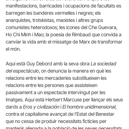
manifestacions, barricades i ocupacions de facultats es
barregen les banderes vermelles i negres; els
anarquistes, trotskistas, maoistes i altres grups
comunistes heterodoxos; les icones del Che Guevara,
Ho Chi Minh i Mao; la poesia de Rimbaud que convida a
canviar la vida amb el missatge de Marx de transformar
el món.
Aquí està Guy Debord amb la seva obra
La sociedad
del espectáculo
, on denuncia la manera en què les
relacions entre les mercaderies substitueixen les
relacions entre les persones que assisteixen
passivament a un espectacle intervingut per les
imatges. Aquí està Herbert Marcuse per llançar els seus
dards a
Eros y civilización
i
El hombre unidimensional
,
contra el capitalisme avançat de l’Estat del Benestar
que no cessa de produir necessitats fictícies per
mantenir alienada a la població de les seves necessitats