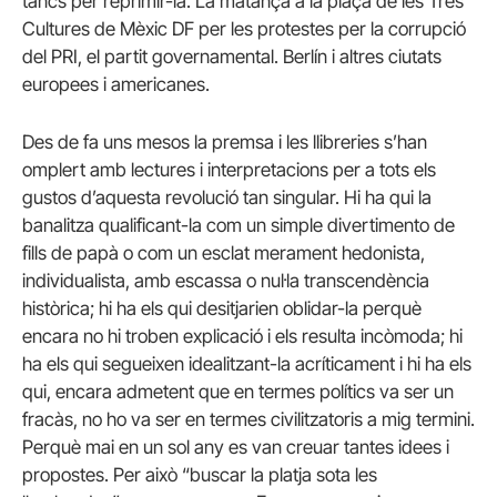
tancs per reprimir-la. La matança a la plaça de les Tres
Cultures de Mèxic DF per les protestes per la corrupció
del PRI, el partit governamental. Berlín i altres ciutats
europees i americanes.
Des de fa uns mesos la premsa i les llibreries s’han
omplert amb lectures i interpretacions per a tots els
gustos d’aquesta revolució tan singular. Hi ha qui la
banalitza qualificant-la com un simple divertimento de
fills de papà o com un esclat merament hedonista,
individualista, amb escassa o nul·la transcendència
històrica; hi ha els qui desitjarien oblidar-la perquè
encara no hi troben explicació i els resulta incòmoda; hi
ha els qui segueixen idealitzant-la acríticament i hi ha els
qui, encara admetent que en termes polítics va ser un
fracàs, no ho va ser en termes civilitzatoris a mig termini.
Perquè mai en un sol any es van creuar tantes idees i
propostes. Per això “buscar la platja sota les