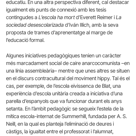
educatiu. En una altra perspectiva diferent, cal destacar
igualment els punts de connexió amb les tesis
contingudes a
L’escola ha mort
d’Everett Reimer i
La
sociedad desescolarizada
d’Iván Illich, amb la seva
proposta de trames d’aprenentatge al marge de
l’educació formal.
Algunes iniciatives pedagògiques tenien un caràcter
més marcadament social de caire anarcocomunista –en
una línia assembleària– mentre que unes altres se situen
en el discurs contracultural del moviment hippy. Tal és el
cas, per exemple, de l’escola eivissenca de Blat, una
experiència d’escola unitària creada a iniciativa d’una
parella d’espanyols que va funcionar durant els anys
setanta. En l’àmbit pedagògic se segueix l’estela de la
mítica escola-internat de Summerhill, fundada per A. S.
Neill, en la qual es planteja l’eliminació de deures i
càstigs, la igualtat entre el professorat i l’alumnat,