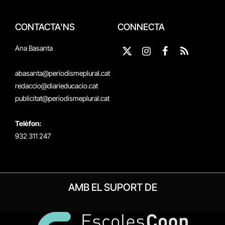
CONTACTA'NS
CONNECTA
Ana Basanta
X
Instagram
Facebook
RSS
(Twitter)
abasanta@periodismeplural.cat
redaccio@diarieducacio.cat
publicitat@periodismeplural.cat
Telèfon:
932 311 247
AMB EL SUPORT DE