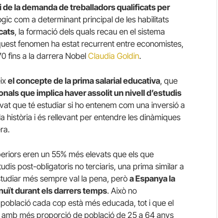
i de la demanda de treballadors qualificats per
ic com a determinant principal de les habilitats
icats
, la formació dels quals recau en el sistema
quest fenomen ha estat recurrent entre economistes,
0 fins a la darrera Nobel
Claudia Goldin
.
eix
el concepte de la prima salarial educativa
, que
onals que implica haver assolit un nivell d’estudis
rivat que té estudiar si ho entenem com una inversió a
 la història i és rellevant per entendre les dinàmiques
ra.
uperiors eren un 55% més elevats que els que
udis post-obligatoris no terciaris, una prima similar a
 Estudiar més sempre val la pena, però
a Espanya la
inuït durant els darrers temps
. Això no
 població cada cop està més educada, tot i que el
amb més proporció de població de 25 a 64 anys