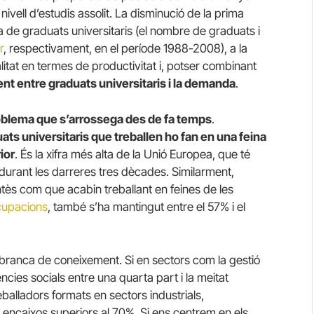
vell d’estudis assolit. La disminució de la prima
ta de graduats universitaris (el nombre de graduats i
r
, respectivament, en el període 1988-2008), a la
tat en termes de productivitat i, potser combinant
t entre graduats universitaris i la demanda
.
roblema que s’arrossega des de fa temps
.
ts universitaris que treballen ho fan en una feina
ior
. És la xifra més alta de la Unió Europea, que té
 durant les darreres tres dècades. Similarment,
 entès com que acabin treballant en feines de les
Ocupacions
, també s’ha mantingut entre el 57% i el
branca de coneixement. Si en sectors com la gestió
ències socials entre una quarta part i la meitat
balladors formats en sectors industrials,
n encaixos superiors al 70%. Si ens centrem en els