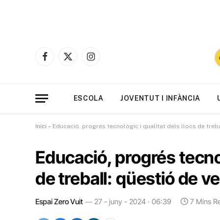
Facebook
X
Instagram
(Twitter)
ESCOLA
JOVENTUT I INFÀNCIA
Inici
»
Educació, progrés tecnològic i qualitat dels llocs de treba
Educació, progrés tecnol
de treball: qüestió de ve
Espai Zero Vuit
27 - juny - 2024 · 06:39
7 Mins R