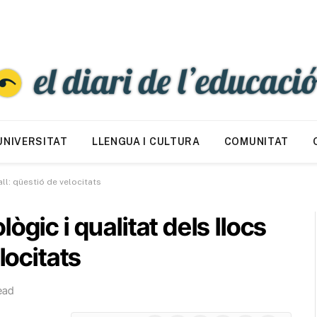
UNIVERSITAT
LLENGUA I CULTURA
COMUNITAT
ll: qüestió de velocitats
ògic i qualitat dels llocs
locitats
ead