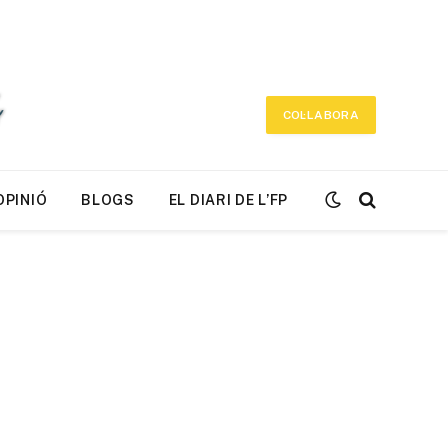
COL·LABORA
OPINIÓ
BLOGS
EL DIARI DE L’FP