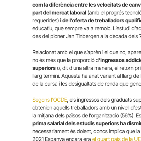
com la diferència entre les velocitats de canv
part del mercat laboral
(amb el progrés tecnològ
requerides)
i de l’oferta de treballadors qualif
educatiu, que sempre va a remolc. L’estudi d’a
des del pioner Jan Tinbergen a la dècada dels 7
Relacionat amb el que s’aprèn i el que no, apar
no és més que la proporció d
’ingressos addici
superiors
o, dit d’una altra manera, el retorn p
llarg termini. Aquesta ha anat variant al llarg de
de la cursa i les desigualtats de renda que gene
Segons l’OCDE
, els ingressos dels graduats s
obtenien aquells treballadors amb un nivell d’est
la mitjana dels països de l’organització (56%).
prima salarial dels estudis superiors ha dism
necessàriament és dolent, doncs implica que la
2021 Espanya encara era
el quart país de la UE