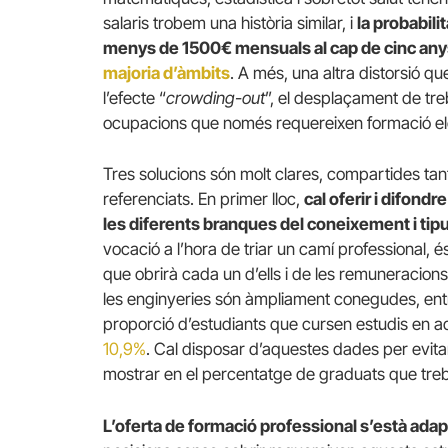
salaris trobem una història similar, i
la probabil
menys de 1500€ mensuals al cap de cinc anys
majoria d’àmbits
. A més, una altra distorsió q
l’efecte “
crowding-out
”, el desplaçament de tr
ocupacions que només requereixen formació el
Tres solucions són molt clares, compartides ta
referenciats. En primer lloc,
cal oferir i difondr
les diferents branques del coneixement i tip
vocació a l’hora de triar un camí professional, 
que obrirà cada un d’ells i de les remuneracions
les enginyeries són àmpliament conegudes, entre
proporció d’estudiants que cursen estudis en 
10,9%
. Cal disposar d’aquestes dades per evitar
mostrar en el percentatge de graduats que tr
L’oferta de formació professional s’està adapt