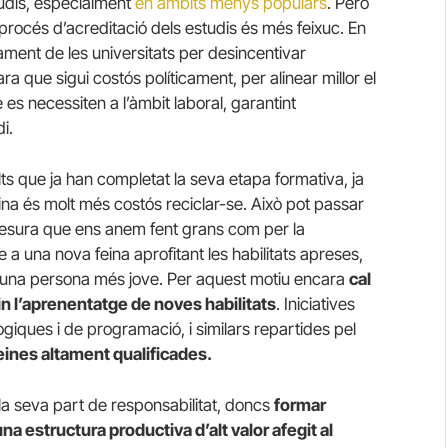
udis, especialment
en àmbits menys populars
. Però
el procés d’acreditació dels estudis és més feixuc. En
çament de les universitats per desincentivar
ra que sigui costós políticament, per alinear millor el
s necessiten a l’àmbit laboral, garantint
i.
ts que ja han completat la seva etapa formativa, ja
ina és molt més costós reciclar-se. Això pot passar
mesura que ens anem fent grans com per la
 a una nova feina aprofitant les habilitats apreses,
una persona més jove. Per aquest motiu encara
cal
in l’aprenentatge de noves habilitats
. Iniciatives
ògiques i de programació, i similars repartides pel
eines altament qualificades.
la seva part de responsabilitat, doncs
formar
 una estructura productiva d’alt valor afegit al