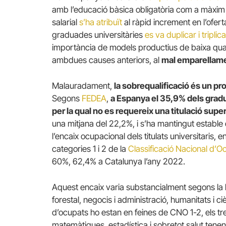
amb l’educació bàsica obligatòria com a màxim ni
salarial
s’ha atribuït
al ràpid increment en l’ofer
graduades universitàries
es va duplicar i triplica
importància de models productius de baixa quali
ambdues causes anteriors, al
mal emparellamen
Malauradament,
la sobrequalificació és un p
Segons
FEDEA
,
a Espanya el 35,9% dels gradua
per la qual no es requereix una titulació super
una mitjana del 22,2%, i s’ha mantingut estable
l’encaix ocupacional dels titulats universitaris,
categories 1 i 2 de la
Classificació Nacional d’
60%, 62,4% a Catalunya l’any 2022.
Aquest encaix varia substancialment segons la 
forestal, negocis i administració, humanitats i ci
d’ocupats ho estan en feines de CNO 1-2, els tre
matemàtiques, estadística i sobretot salut tene