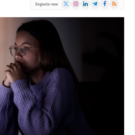
X
Instagram
LinkedIn
Telegram
Facebook
RSS
Segueix-nos
(Twitter)