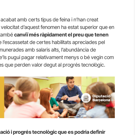
n acabat amb certs tipus de feina i n’han creat
a velocitat d’aquest fenomen ha estat superior que en
 també
canviï més ràpidament el preu que tenen
 l’escassetat de certes habilitats apreciades pel
emunerades amb salaris alts, l’abundància de
 se’ls pugui pagar relativament menys o bé vegin com
es que perden valor degut al progrés tecnològic.
ció i progrés tecnològic que es podria definir