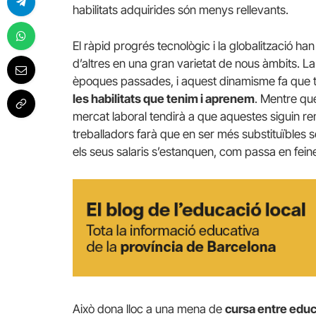
habilitats adquirides són menys rellevants.
El ràpid progrés tecnològic i la globalització ha
d’altres en una gran varietat de nous àmbits. L
èpoques passades, i aquest dinamisme fa que
les habilitats que tenim i aprenem
. Mentre que
mercat laboral tendirà a que aquestes siguin r
treballadors farà que en ser més substituïbles
els seus salaris s’estanquen, com passa en fein
Això dona lloc a una mena de
cursa entre educa