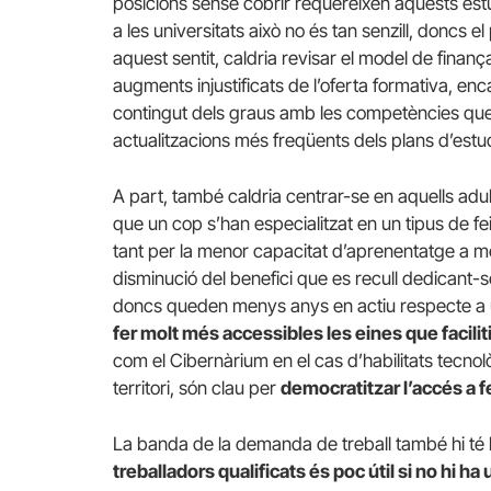
posicions sense cobrir requereixen aquests est
a les universitats això no és tan senzill, doncs 
aquest sentit, caldria revisar el model de finan
augments injustificats de l’oferta formativa, enca
contingut dels graus amb les competències que e
actualitzacions més freqüents dels plans d’estud
A part, també caldria centrar-se en aquells adul
que un cop s’han especialitzat en un tipus de fe
tant per la menor capacitat d’aprenentatge a 
disminució del benefici que es recull dedicant-se
doncs queden menys anys en actiu respecte a 
fer molt més accessibles les eines que facilit
com el Cibernàrium en el cas d’habilitats tecnol
territori, són clau per
democratitzar l’accés a f
La banda de la demanda de treball també hi té 
treballadors qualificats és poc útil si no hi ha