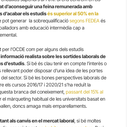
itat d’aconseguir una feina remunerada amb
 d’acabar els estudis
és superior al 50% en la
ue pot generar la sobrequalificació
segons FEDEA
és
eballadors amb educació intermèdia cap a
emental.
nt per l’OCDE com per alguns dels estudis
e informació realista sobre les sortides laborals de
us d’estudis
. Si bé és clau tenir en compte l’interès o
és rellevant poder disposar d’una idea de les portes
 del sector. Si bé les bones perspectives laborals de
 els cursos 2016/17 i 2020/21 s’ha reduït la
aquesta branca del coneixement,
passant del 15% al
 el màrqueting habitual de les universitats basat en
eballen, doncs amaga mals emparellaments.
ant als canvis en el mercat laboral
, si bé moltes