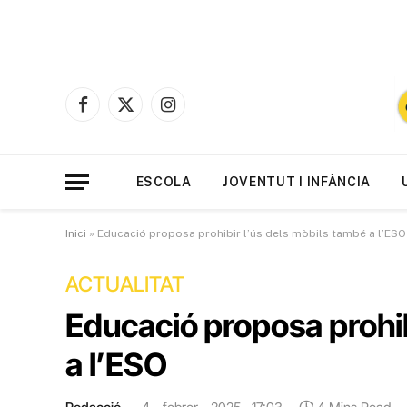
Facebook
X
Instagram
(Twitter)
ESCOLA
JOVENTUT I INFÀNCIA
Inici
»
Educació proposa prohibir l’ús dels mòbils també a l’ESO
ACTUALITAT
Educació proposa prohib
a l’ESO