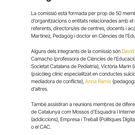
La comissió està formada per prop de 50 membr
d’organitzacions o entitats relacionades amb el
referents, directors/es de centres, docents i a
Martínez, Pedagog i doctor en Ciències de l’Ed
Alguns dels integrants de la comissió són
David
Camacho (professora de Ciències de l’Educació i
Societat Catalana de Pediatria), Victòria Marin (
(psicòleg clínic especialitzat en conductes suïci
mediadora de conflicte),
Anna Ramis
(pedagoga i
d’altres.
També assistiran a reunions membres de diferen
de Catalunya com Mossos d’Esquadra i Internet
(addiccions), Empresa i Treball (Polítiques Digital
o el CAC.