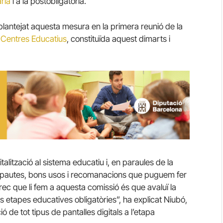
ària
i a la postobligatòria.
 plantejat aquesta mesura en la primera reunió de la
s Centres Educatius
, constituïda aquest dimarts i
talització al sistema educatiu i, en paraules de la
e pautes, bons usos i recomanacions que puguem fer
rec que li fem a aquesta comissió és que avaluï la
les etapes educatives obligatòries”, ha explicat Niubó,
 de tot tipus de pantalles digitals a l’etapa