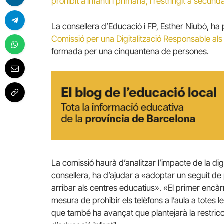
prohibit a infantil i primària, i restringit a secund
La consellera d’Educació i FP, Esther Niubó, ha
Comissió per una Digitalització Responsable al
formada per una cinquantena de persones.
La comissió haurà d’analitzar l’impacte de la digi
consellera, ha d’ajudar a «adoptar un seguit d
arribar als centres educatius». «El primer encàr
mesura de prohibir els telèfons a l’aula a totes 
que també ha avançat que plantejarà la restricció