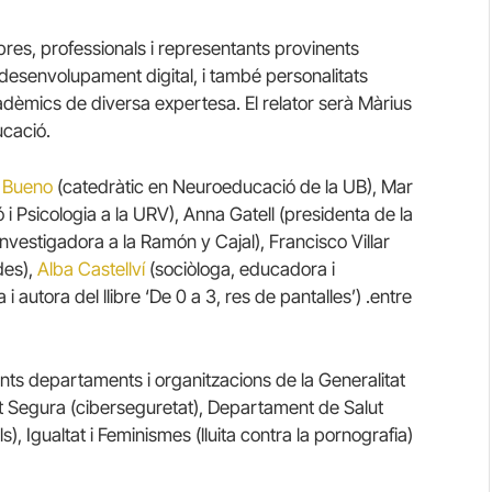
es, professionals i representants provinents
 desenvolupament digital, i també personalitats
cadèmics de diversa expertesa. El relator serà Màrius
ucació.
 Bueno
(catedràtic en Neuroeducació de la UB), Mar
 Psicologia a la URV), Anna Gatell (presidenta de la
investigadora a la Ramón y Cajal), Francisco Villar
des),
Alba Castellví
(sociòloga, educadora i
 autora del llibre ‘De 0 a 3, res de pantalles’) .entre
ts departaments i organitzacions de la Generalitat
 Segura (ciberseguretat), Departament de Salut
s), Igualtat i Feminismes (lluita contra la pornografia)