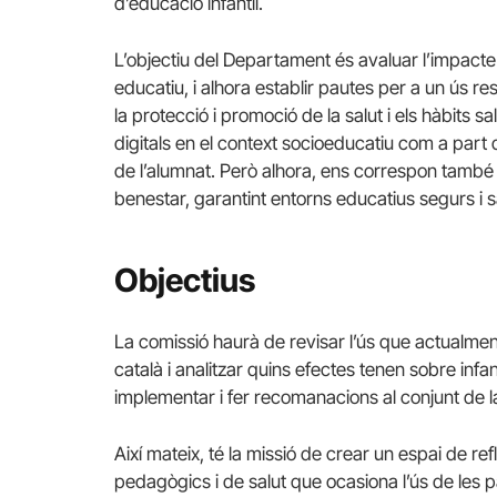
d’educació infantil.
L’objectiu del Departament és avaluar l’impacte d
educatiu, i alhora establir pautes per a un ús 
la protecció i promoció de la salut i els hàbits
digitals en el context socioeducatiu com a part 
de l’alumnat. Però alhora, ens correspon també pr
benestar, garantint entorns educatius segurs i s
Objectius
La comissió haurà de revisar l’ús que actualment
català i analitzar quins efectes tenen sobre infa
implementar i fer recomanacions al conjunt de l
Així mateix, té la missió de crear un espai de re
pedagògics i de salut que ocasiona l’ús de les 