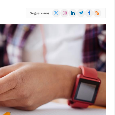
X
Instagram
LinkedIn
Telegram
Facebook
RSS
Segueix-nos
(Twitter)