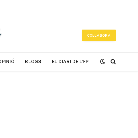
COL·LABORA
OPINIÓ
BLOGS
EL DIARI DE L’FP