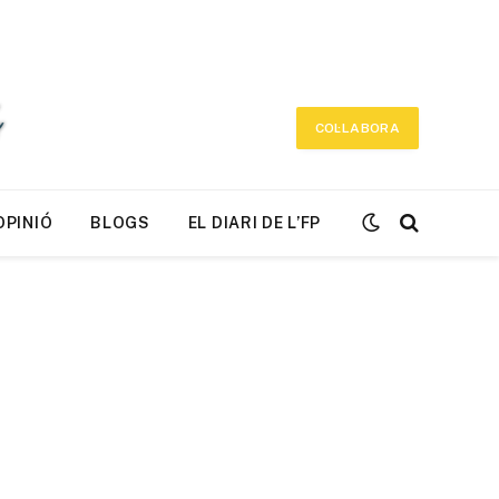
COL·LABORA
OPINIÓ
BLOGS
EL DIARI DE L’FP