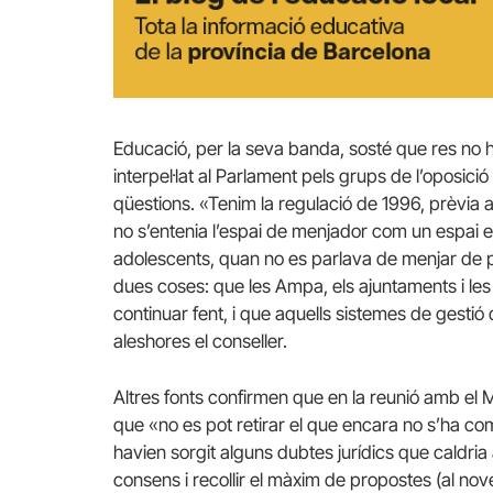
Educació, per la seva banda, sosté que res no 
interpel·lat al Parlament pels grups de l’oposici
qüestions. «Tenim la regulació de 1996, prèvia a l
no s’entenia l’espai de menjador com un espai ed
adolescents, quan no es parlava de menjar de p
dues coses: que les Ampa, els ajuntaments i le
continuar fent, i que aquells sistemes de gestió
aleshores el conseller.
Altres fonts confirmen que en la reunió amb el MU
que «no es pot retirar el que encara no s’ha co
havien sorgit alguns dubtes jurídics que caldria
consens i recollir el màxim de propostes (al no