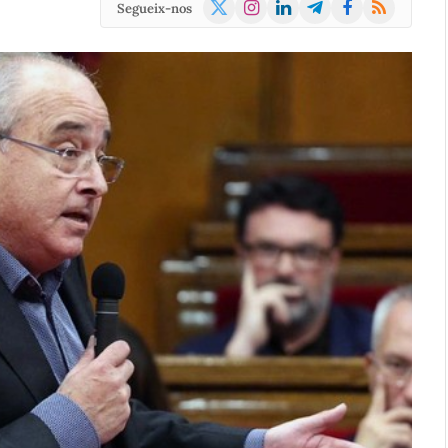
X
Instagram
LinkedIn
Telegram
Facebook
RSS
Segueix-nos
(Twitter)