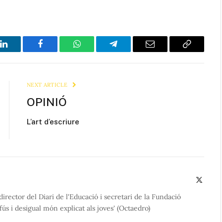
LinkedIn
Facebook
WhatsApp
Telegram
Email
Copy
Link
NEXT ARTICLE
OPINIÓ
L’art d’escriure
X
(Twitte
director del Diari de l'Educació i secretari de la Fundació
ús i desigual món explicat als joves' (Octaedro)