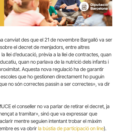
ha canviat des que el 21 de novembre Bargalló va ser
ó sobre el decret de menjadors, entre altres
a llei d’educació, prèvia a la llei de contractes, quan
ucatiu, quan no parlava de la nutrició dels infants i
roximitat. Aquesta nova regulació ha de garantir
s escoles que ho gestionen directament ho puguin
 que no són correctes passin a ser correctes», va dir
CE el conseller no va parlar de retirar el decret, ja
mençat a tramitar», sinó que va expressar que
 aclarir mentre seguien intentant trobar el màxim
vembre es va obrir
la bústia de participació on line
).