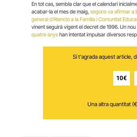
En tot cas, sembla clar que el calendari inicial
acabar-la el mes de maig,
segons va afirmar a E
general d’Atenció a la Família i Comunitat Edu
vinent seguirà vigent el decret de 1996. Un no
quatre anys
han intentat impulsar diversos res
Si t'agrada aquest article,
10€
Una altra quantitat (€