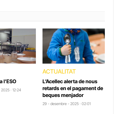
ACTUALITAT
a l’ESO
L’Acellec alerta de nous
retards en el pagament de
 2025 · 12:24
beques menjador
29 - desembre - 2025 · 02:01