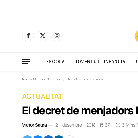
Facebook
X
Instagram
(Twitter)
ESCOLA
JOVENTUT I INFÀNCIA
Inici
»
El decret de menjadors haurà d’esperar
ACTUALITAT
El decret de menjadors 
Víctor Saura
12 - desembre - 2018 · 15:37
3 Mins 