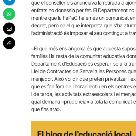
que el conseller els anunciava la retirada o ajo
entitats ho donessin per fet. El Departament no
mentre que la FaPaC ha emès un comunicat en el
decret, però en el que interpreta que s’ha atura
l’administració és imposar el seu contingut a trav
«El que més ens angoixa és que aquesta suposada
famílies i la resta de la comunitat educativa dona
Departament d’Educació és esperar-se a la tram
Llei de Contractes de Servei a les Persones que 
menjador. Això vol dir que pretén privatitzar i ex
que es fan fóra de l’horari lectiu en els centres
i de tarda, les activitats extraescolars i el men
qual demana «prudència» a tota la comunicat ed
que fins ara».