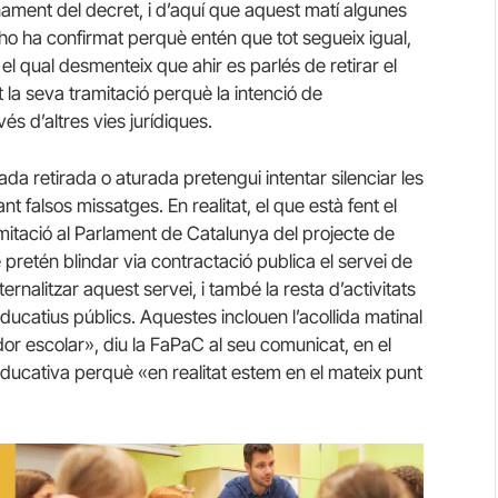
rnament del decret, i d’aquí que aquest matí algunes
 ho ha confirmat perquè entén que tot segueix igual,
 qual desmenteix que ahir es parlés de retirar el
t la seva tramitació perquè la intenció de
és d’altres vies jurídiques.
 retirada o aturada pretengui intentar silenciar les
nt falsos missatges. En realitat, el que està fent el
itació al Parlament de Catalunya del projecte de
pretén blindar via contractació publica el servei de
ternalitzar aquest servei, i també la resta d’activitats
 educatius públics. Aquestes inclouen l’acollida matinal
jador escolar», diu la FaPaC al seu comunicat, en el
ucativa perquè «en realitat estem en el mateix punt