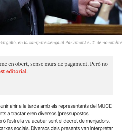
 Bargalló, en la compareixença al Parlament el 21 de novembre
me en obert, sense murs de pagament. Però no
st editorial.
reunir ahir a la tarda amb els representants del MUCE
unts a tractar eren diversos (pressupostos,
erò l’estrella va acabar sent el decret de menjadors,
 xarxes socials. Diversos dels presents van interpretar