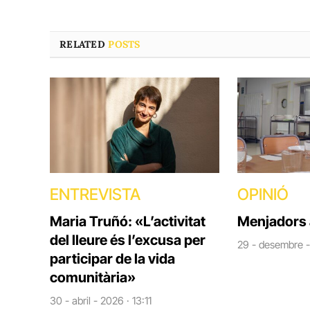
RELATED
POSTS
ENTREVISTA
OPINIÓ
Maria Truñó: «L’activitat
Menjadors 
del lleure és l’excusa per
29 - desembre -
participar de la vida
comunitària»
30 - abril - 2026 · 13:11