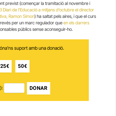
ment previst (començar la tramitació al novembre i
l Diari de l’Educació a mitjans d’octubre el director
cativa, Ramon Simon
) ha saltat pels aires, i que el curs
u revés per un marc regulador que
en els darrers
ponsables públics sense aconseguir-ho.
 dóna'ns suport amb una donació.
25€
50€
DONAR
):