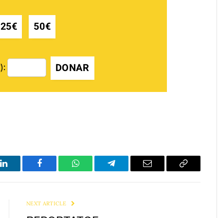
25€
50€
DONAR
):
LinkedIn
Facebook
WhatsApp
Telegram
Email
Copy
Link
NEXT ARTICLE