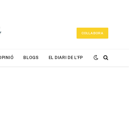
COL·LABORA
OPINIÓ
BLOGS
EL DIARI DE L’FP