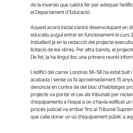
de la inversió que caldrà fer per adequar l’edific
el Departament d’Educació.
Aquest acord inicial s’anirà desenvolupant en di
educatiu pugui entrar en funcionament el curs
treballant ja en la redacció del projecte executi
licitació de les obres. Per altra banda, el proje
De fet, ja ha tingut lloc una primera reunió infor
L’edifici del carrer Londres 56-58 ha estat buit
acabada i sense ús fa aproximadament 15 anys,
denúncia en contra de del bloc d’habitatges pro
projecte va portar el cas als tribunals per recla
d’equipaments a l’espai a on s’havia edificat un 
procés judicial va arribar fins al Tribunal Supr
que calia donar un ús d’equipament públic a aque