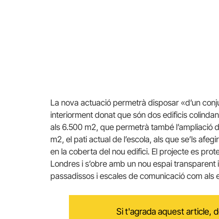
La nova actuació permetrà disposar «d’un conju
interiorment donat que són dos edificis colindant
als 6.500 m2, que permetrà també l’ampliació d
m2, el pati actual de l’escola, als que se’ls afeg
en la coberta del nou edifici. El projecte es pro
Londres i s’obre amb un nou espai transparent i 
passadissos i escales de comunicació com als e
Si t'agrada aquest article,