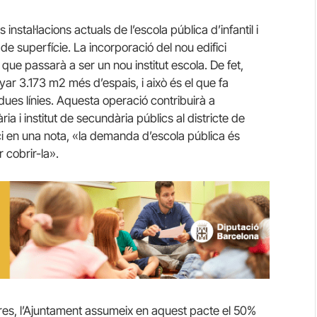
instal·lacions actuals de l’escola pública d’infantil i
de superfície. La incorporació del nou edifici
que passarà a ser un nou institut escola. De fet,
yar 3.173 m2 més d’espais, i això és el que fa
 dues línies. Aquesta operació contribuirà a
ia i institut de secundària públics al districte de
rci en una nota, «la demanda d’escola pública és
r cobrir-la».
ndres, l’Ajuntament assumeix en aquest pacte el 50%