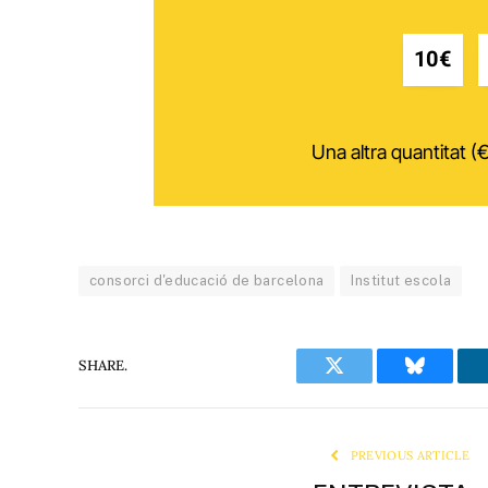
10€
Una altra quantitat (€
consorci d'educació de barcelona
Institut escola
SHARE.
Twitter
Bluesky
PREVIOUS ARTICLE