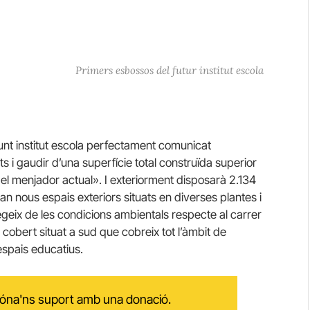
Primers esbossos del futur institut escola
nt institut escola perfectament comunicat
s i gaudir d’una superfície total construïda superior
el menjador actual». I exteriorment disposarà 2.134
iran nous espais exteriors situats en diverses plantes i
tegeix de les condicions ambientals respecte al carrer
cobert situat a sud que cobreix tot l’àmbit de
spais educatius.
 dóna'ns suport amb una donació.