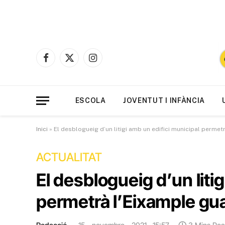
Facebook
X
Instagram
(Twitter)
ESCOLA
JOVENTUT I INFÀNCIA
Inici
»
El desblogueig d’un litigi amb un edifici municipal permet
ACTUALITAT
El desblogueig d’un liti
permetrà l’Eixample gua