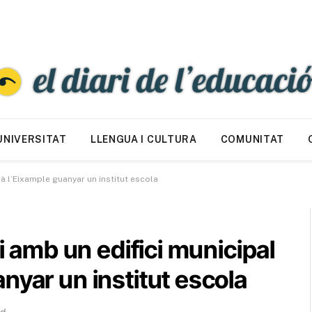
UNIVERSITAT
LLENGUA I CULTURA
COMUNITAT
rà l’Eixample guanyar un institut escola
gi amb un edifici municipal
nyar un institut escola