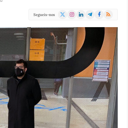
ad
X
Instagram
LinkedIn
Telegram
Facebook
RSS
Segueix-nos
(Twitter)