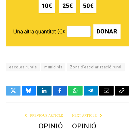
10€
25€
50€
DONAR
Una altra quantitat (€):
escoles rurals
municipis
Zona d'escolarització rural
Twitter
Bluesky
LinkedIn
Facebook
WhatsApp
Telegram
Email
Copy
Link
PREVIOUS ARTICLE
NEXT ARTICLE
OPINIÓ
OPINIÓ