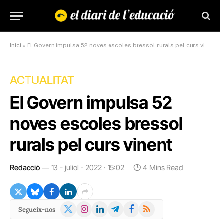
Inici
»
El Govern impulsa 52 noves escoles bressol rurals pel curs vinent
ACTUALITAT
El Govern impulsa 52
noves escoles bressol
rurals pel curs vinent
Redacció
13 - juliol - 2022 · 15:02
4 Mins Read
X
Instagram
LinkedIn
Telegram
Facebook
RSS
Segueix-nos
(Twitter)