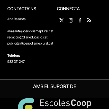
CONTACTA'NS
CONNECTA
Ana Basanta
X
Instagram
Facebook
RSS
(Twitter)
abasanta@periodismeplural.cat
redaccio@diarieducacio.cat
publicitat@periodismeplural.cat
Telèfon:
932 311 247
AMB EL SUPORT DE