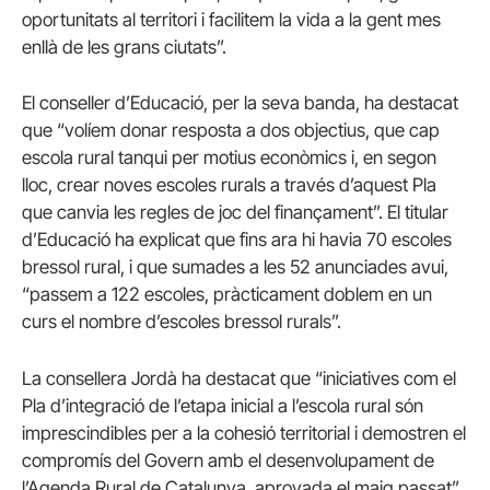
oportunitats al territori i facilitem la vida a la gent mes
enllà de les grans ciutats”.
El conseller d’Educació, per la seva banda, ha destacat
que “volíem donar resposta a dos objectius, que cap
escola rural tanqui per motius econòmics i, en segon
lloc, crear noves escoles rurals a través d’aquest Pla
que canvia les regles de joc del finançament”. El titular
d’Educació ha explicat que fins ara hi havia 70 escoles
bressol rural, i que sumades a les 52 anunciades avui,
“passem a 122 escoles, pràcticament doblem en un
curs el nombre d’escoles bressol rurals”.
La consellera Jordà ha destacat que “iniciatives com el
Pla d’integració de l’etapa inicial a l’escola rural són
imprescindibles per a la cohesió territorial i demostren el
compromís del Govern amb el desenvolupament de
l’Agenda Rural de Catalunya, aprovada el maig passat”.